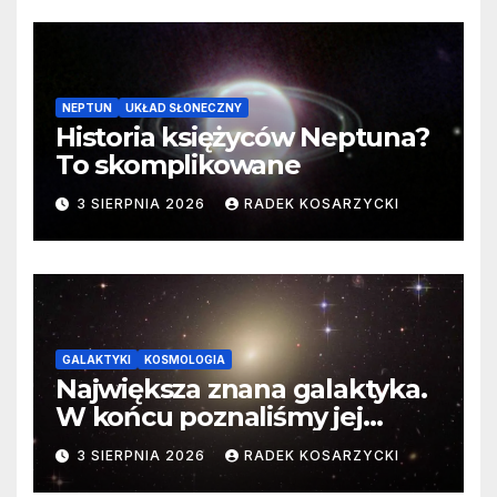
NEPTUN
UKŁAD SŁONECZNY
Historia księżyców Neptuna?
To skomplikowane
3 SIERPNIA 2026
RADEK KOSARZYCKI
GALAKTYKI
KOSMOLOGIA
Największa znana galaktyka.
W końcu poznaliśmy jej
faktyczne wymiary
3 SIERPNIA 2026
RADEK KOSARZYCKI