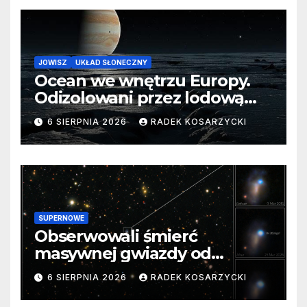
JOWISZ
UKŁAD SŁONECZNY
Ocean we wnętrzu Europy.
Odizolowani przez lodową
barierę
6 SIERPNIA 2026
RADEK KOSARZYCKI
SUPERNOWE
Obserwowali śmierć
masywnej gwiazdy od
samego początku. Niezwykle
6 SIERPNIA 2026
RADEK KOSARZYCKI
cenne dane