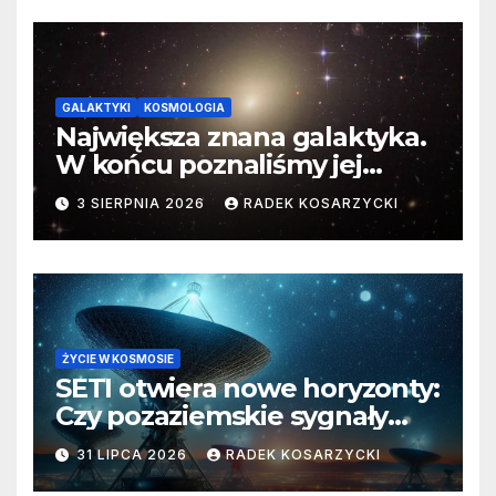
GALAKTYKI
KOSMOLOGIA
Największa znana galaktyka.
W końcu poznaliśmy jej
faktyczne wymiary
3 SIERPNIA 2026
RADEK KOSARZYCKI
ŻYCIE W KOSMOSIE
SETI otwiera nowe horyzonty:
Czy pozaziemskie sygnały
czekają w nieoczekiwanych
31 LIPCA 2026
RADEK KOSARZYCKI
miejscach?