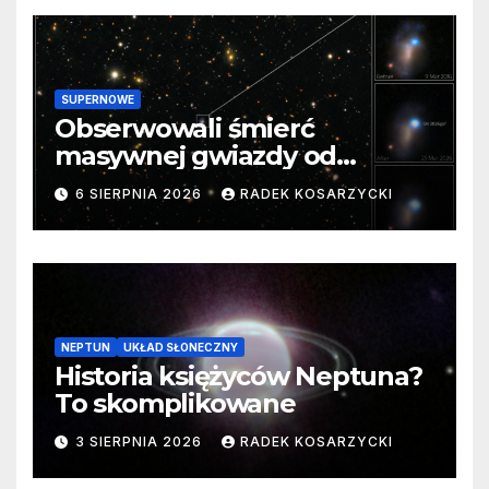
SUPERNOWE
Obserwowali śmierć
masywnej gwiazdy od
samego początku. Niezwykle
6 SIERPNIA 2026
RADEK KOSARZYCKI
cenne dane
NEPTUN
UKŁAD SŁONECZNY
Historia księżyców Neptuna?
To skomplikowane
3 SIERPNIA 2026
RADEK KOSARZYCKI