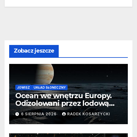
Zobacz jeszcze
JOWISZ
UKŁAD SŁONECZNY
Ocean we wnętrzu Europy.
Odizolowani przez lodową
barierę
6 SIERPNIA 2026
RADEK KOSARZYCKI