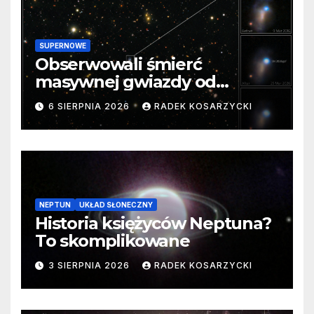
SUPERNOWE
Obserwowali śmierć
masywnej gwiazdy od
samego początku. Niezwykle
6 SIERPNIA 2026
RADEK KOSARZYCKI
cenne dane
NEPTUN
UKŁAD SŁONECZNY
Historia księżyców Neptuna?
To skomplikowane
3 SIERPNIA 2026
RADEK KOSARZYCKI