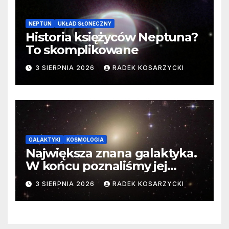
NEPTUN
UKŁAD SŁONECZNY
Historia księżyców Neptuna?
To skomplikowane
3 SIERPNIA 2026
RADEK KOSARZYCKI
GALAKTYKI
KOSMOLOGIA
Największa znana galaktyka.
W końcu poznaliśmy jej
faktyczne wymiary
3 SIERPNIA 2026
RADEK KOSARZYCKI