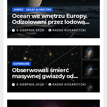
JOWISZ
UKŁAD SŁONECZNY
Ocean we wnętrzu Europy.
Odizolowani przez lodową
barierę
6 SIERPNIA 2026
RADEK KOSARZYCKI
SUPERNOWE
Obserwowali śmierć
masywnej gwiazdy od
samego początku. Niezwykle
6 SIERPNIA 2026
RADEK KOSARZYCKI
cenne dane