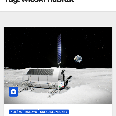
KSIĘŻYC
KSIĘŻYC
UKŁAD SŁONECZNY