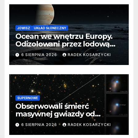
JOWISZ
UKŁAD SŁONECZNY
Ocean we wnętrzu Europy.
Odizolowani przez lodową
barierę
6 SIERPNIA 2026
RADEK KOSARZYCKI
SUPERNOWE
Obserwowali śmierć
masywnej gwiazdy od
samego początku. Niezwykle
6 SIERPNIA 2026
RADEK KOSARZYCKI
cenne dane