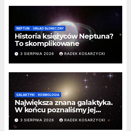
NEPTUN
UKŁAD SŁONECZNY
Historia księżyców Neptuna?
To skomplikowane
3 SIERPNIA 2026
RADEK KOSARZYCKI
GALAKTYKI
KOSMOLOGIA
Największa znana galaktyka.
W końcu poznaliśmy jej
faktyczne wymiary
3 SIERPNIA 2026
RADEK KOSARZYCKI