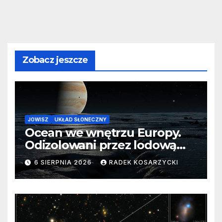
Zobacz jeszcze
JOWISZ
UKŁAD SŁONECZNY
Ocean we wnętrzu Europy.
Odizolowani przez lodową
barierę
6 SIERPNIA 2026
RADEK KOSARZYCKI