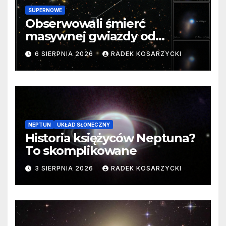
SUPERNOWE
Obserwowali śmierć
masywnej gwiazdy od
samego początku. Niezwykle
6 SIERPNIA 2026
RADEK KOSARZYCKI
cenne dane
NEPTUN
UKŁAD SŁONECZNY
Historia księżyców Neptuna?
To skomplikowane
3 SIERPNIA 2026
RADEK KOSARZYCKI