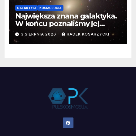
GALAKTYKI
KOSMOLOGIA
Największa znana galaktyka.
W końcu poznaliśmy jej
faktyczne wymiary
3 SIERPNIA 2026
RADEK KOSARZYCKI