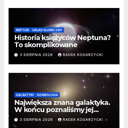
NEPTUN
UKŁAD SŁONECZNY
Historia księżyców Neptuna?
To skomplikowane
3 SIERPNIA 2026
RADEK KOSARZYCKI
GALAKTYKI
KOSMOLOGIA
Największa znana galaktyka.
W końcu poznaliśmy jej
faktyczne wymiary
3 SIERPNIA 2026
RADEK KOSARZYCKI