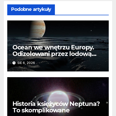
Podobne artykuły
Ocean we wnętrzu Europy.
Odizolowani przez lodową
barierę
SIE 6, 2026
Historia księżyców Neptuna?
To skomplikowane