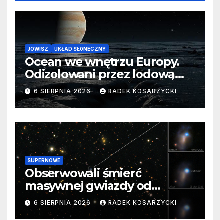
JOWISZ
UKŁAD SŁONECZNY
Ocean we wnętrzu Europy.
Odizolowani przez lodową
barierę
6 SIERPNIA 2026
RADEK KOSARZYCKI
SUPERNOWE
Obserwowali śmierć
masywnej gwiazdy od
samego początku. Niezwykle
6 SIERPNIA 2026
RADEK KOSARZYCKI
cenne dane