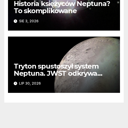
Historia księżyców Neptuna?
To skomplikowane
SIE 3, 2026
Tryton spustoszył system
Neptuna. JWST odkrywa
ślady kosmicznej katastrofy i
LIP 30, 2026
zaginionego lodu