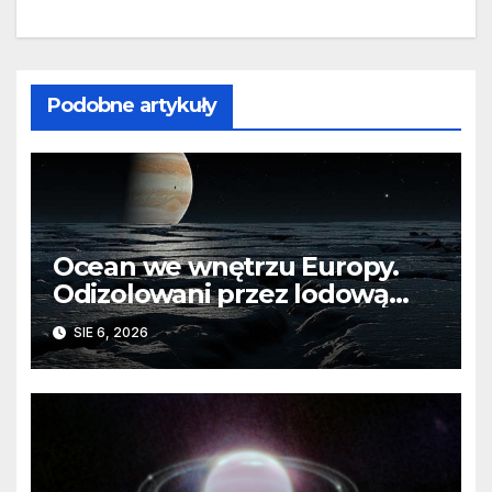
Podobne artykuły
Ocean we wnętrzu Europy.
Odizolowani przez lodową
barierę
SIE 6, 2026