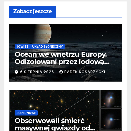
Zobacz jeszcze
JOWISZ
UKŁAD SŁONECZNY
Ocean we wnętrzu Europy.
Odizolowani przez lodową
barierę
6 SIERPNIA 2026
RADEK KOSARZYCKI
SUPERNOWE
Obserwowali śmierć
masywnej gwiazdy od