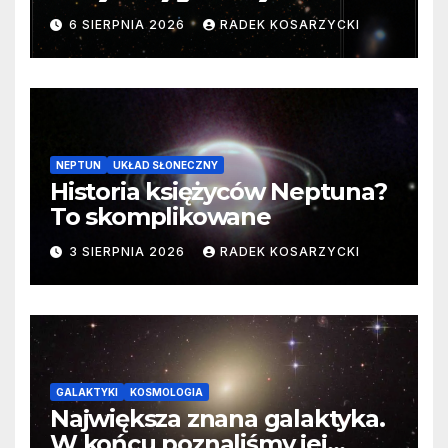
samego początku. Niezwykle
6 SIERPNIA 2026
RADEK KOSARZYCKI
cenne dane
NEPTUN
UKŁAD SŁONECZNY
Historia księżyców Neptuna?
To skomplikowane
3 SIERPNIA 2026
RADEK KOSARZYCKI
GALAKTYKI
KOSMOLOGIA
Największa znana galaktyka.
W końcu poznaliśmy jej