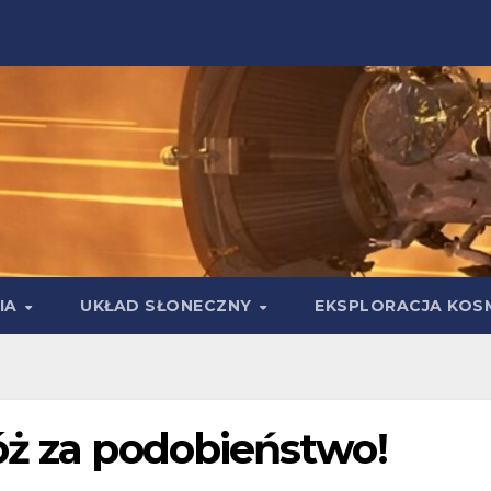
IA
UKŁAD SŁONECZNY
EKSPLORACJA KOS
óż za podobieństwo!