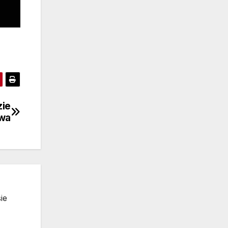
zie
wa
ie