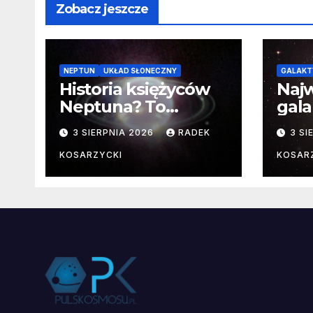
Zobacz jeszcze
NEPTUN
UKŁAD SŁONECZNY
GALAKT
Historia księżyców
Najw
Neptuna? To
gala
skomplikowane
pozn
3 SIERPNIA 2026
RADEK
3 SI
fakt
KOSARZYCKI
KOSAR