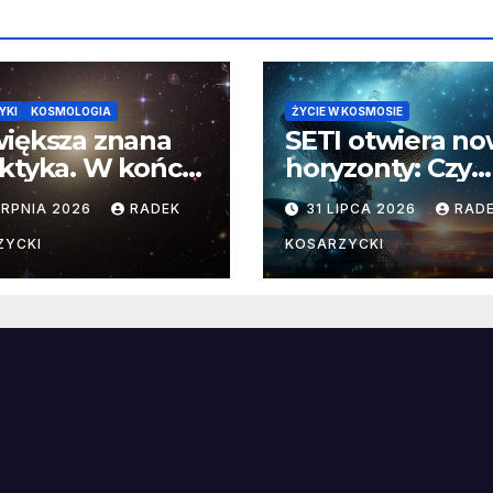
YKI
KOSMOLOGIA
ŻYCIE W KOSMOSIE
iększa znana
SETI otwiera n
ktyka. W końcu
horyzonty: Czy
aliśmy jej
pozaziemskie
ERPNIA 2026
RADEK
31 LIPCA 2026
RAD
yczne wymiary
sygnały czekają
nieoczekiwanyc
ZYCKI
KOSARZYCKI
miejscach?