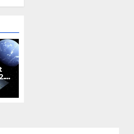
t
2.
dla
nej