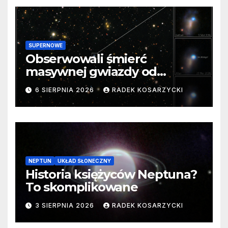
SUPERNOWE
Obserwowali śmierć
masywnej gwiazdy od
samego początku. Niezwykle
6 SIERPNIA 2026
RADEK KOSARZYCKI
cenne dane
NEPTUN
UKŁAD SŁONECZNY
Historia księżyców Neptuna?
To skomplikowane
3 SIERPNIA 2026
RADEK KOSARZYCKI