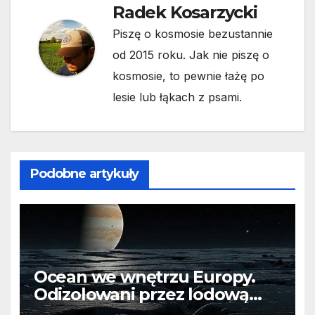
Radek Kosarzycki
Piszę o kosmosie bezustannie
od 2015 roku. Jak nie piszę o
kosmosie, to pewnie łażę po
lesie lub łąkach z psami.
Podobne artykuły
Ocean we wnętrzu Europy.
Odizolowani przez lodową
barierę