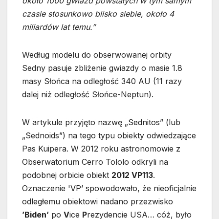
około 1000 gwiazd powstałych w tym samym
czasie stosunkowo blisko siebie, około 4
miliardów lat temu.”
Według modelu do obserwowanej orbity
Sedny pasuje zbliżenie gwiazdy o masie 1.8
masy Słońca na odległość 340 AU (11 razy
dalej niż odległość Słońce-Neptun).
W artykule przyjęto nazwę „Sednitos” (lub
„Sednoids”) na tego typu obiekty odwiedzające
Pas Kuipera. W 2012 roku astronomowie z
Obserwatorium Cerro Tololo odkryli na
podobnej orbicie obiekt
2012 VP113
.
Oznaczenie 'VP’ spowodowało, że nieoficjalnie
odległemu obiektowi nadano przezwisko
’Biden’
po
V
ice
P
rezydencie USA… cóż, było