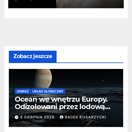
zaginionego lodu
Zobacz jeszcze
JOWISZ
UKŁAD SŁONECZNY
Ocean we wnętrzu Europy.
Odizolowani przez lodową
barierę
6 SIERPNIA 2026
RADEK KOSARZYCKI