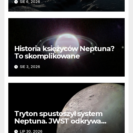
SIE 6, 2026
Historia księżyców Neptuna?
To skomplikowane
SIE 3, 2026
Tryton spustoszył system
Neptuna. JWST odkrywa
ślady kosmicznej katastrofy i
LIP 30, 2026