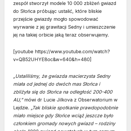
zespół stworzył modele 10 000 zbliżeń gwiazd
do Słońca próbując ustalić, które bliskie
przejście gwiazdy mogło spowodować
wyrwanie z jej grawitacji Sedny i umieszczenie
jej na takiej orbicie jaką teraz obserwujemy.
[youtube https://www.youtube.com/watch?
v=QB52UHYE8oc&w=640&h=480]
„Ustaliliśmy, że gwiazda macierzysta Sedny
miała od jednej do dwóch mas Słońca i
zbliżyła się do Słońca na odległość 200-400
AU,”
mówi dr Lucie Jilkova z Obserwatorium w
Lejdzie.
„Tak bliskie spotkanie prawdopodobnie
miało miejsce gdy Słońce wciąż jeszcze było
członkiem gromady nowych gwiazd – rodziny