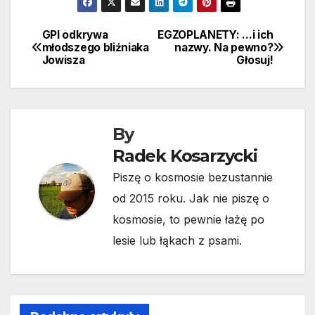
GPI odkrywa
EGZOPLANETY: …i ich
Nawigacja
młodszego bliźniaka
nazwy. Na pewno?
Jowisza
Głosuj!
wpisu
By
Radek Kosarzycki
Piszę o kosmosie bezustannie
od 2015 roku. Jak nie piszę o
kosmosie, to pewnie łażę po
lesie lub łąkach z psami.