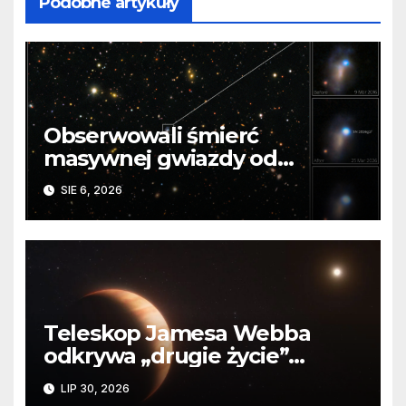
Podobne artykuły
Obserwowali śmierć
masywnej gwiazdy od
samego początku. Niezwykle
SIE 6, 2026
cenne dane
Teleskop Jamesa Webba
odkrywa „drugie życie”
planety krążącej wokół
LIP 30, 2026
martwej gwiazdy