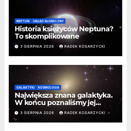
NEPTUN
UKŁAD SŁONECZNY
Historia księżyców Neptuna?
To skomplikowane
3 SIERPNIA 2026
RADEK KOSARZYCKI
GALAKTYKI
KOSMOLOGIA
Największa znana galaktyka.
W końcu poznaliśmy jej
faktyczne wymiary
3 SIERPNIA 2026
RADEK KOSARZYCKI