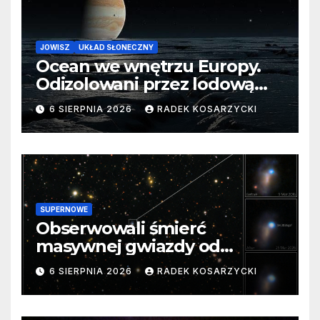
JOWISZ
UKŁAD SŁONECZNY
Ocean we wnętrzu Europy.
Odizolowani przez lodową
barierę
6 SIERPNIA 2026
RADEK KOSARZYCKI
SUPERNOWE
Obserwowali śmierć
masywnej gwiazdy od
samego początku. Niezwykle
6 SIERPNIA 2026
RADEK KOSARZYCKI
cenne dane