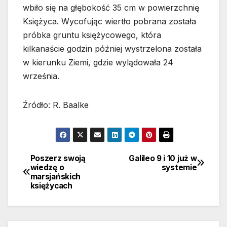
wbiło się na głębokość 35 cm w powierzchnię
Księżyca. Wycofując wiertło pobrana została
próbka gruntu księżycowego, która
kilkanaście godzin później wystrzelona została
w kierunku Ziemi, gdzie wylądowała 24
września.
Źródło: R. Baalke
Poszerz swoją
Galileo 9 i 10 już w
Nawigacja
wiedzę o
systemie
marsjańskich
wpisu
księżycach