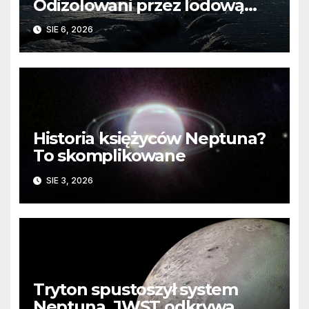
Odizolowani przez lodową
barierę
SIE 6, 2026
Historia księżyców Neptuna?
To skomplikowane
SIE 3, 2026
Tryton spustoszył system
Neptuna. JWST odkrywa