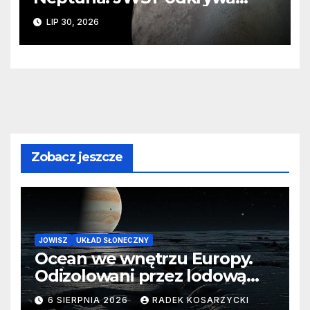
ślady kosmicznej katastrofy i
LIP 30, 2026
zaginionego lodu
Zobacz jeszcze
JOWISZ
UKŁAD SŁONECZNY
Ocean we wnętrzu Europy.
Odizolowani przez lodową
barierę
6 SIERPNIA 2026
RADEK KOSARZYCKI