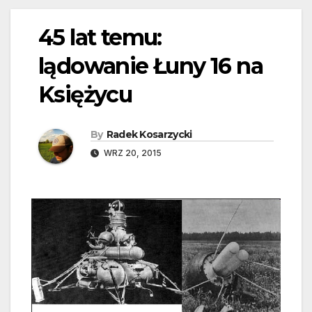
45 lat temu:
lądowanie Łuny 16 na
Księżycu
By
Radek Kosarzycki
WRZ 20, 2015