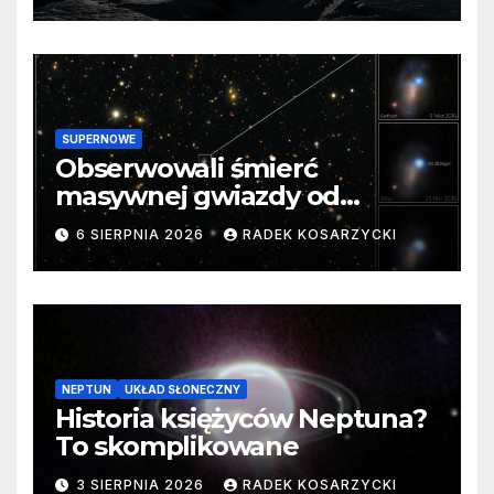
SUPERNOWE
Obserwowali śmierć
masywnej gwiazdy od
samego początku. Niezwykle
6 SIERPNIA 2026
RADEK KOSARZYCKI
cenne dane
NEPTUN
UKŁAD SŁONECZNY
Historia księżyców Neptuna?
To skomplikowane
3 SIERPNIA 2026
RADEK KOSARZYCKI