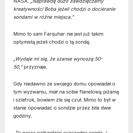
NASA.
„Naprawdę dużo zawdzięczamy
kreatywności Boba jeżeli chodzi o docieranie
sondami w różne miejsca.”
Mimo to sam Farquhar nie jest już takim
optymistą jeżeli chodzi o tą sondę.
„Wydaje mi się, że szanse wynoszą 50-
50,”
przyznaje.
Gdy niedawno ze swojego domu opowiadał o
tym wyzwaniu, miał na sobie flanelową piżamę
i szlafrok, bowiem źle się czuł. Mimo to był w
stanie opowiadać o sondzie przez bite dwie
godziny.
„To nasza najbardziej oszczędna sonda, i