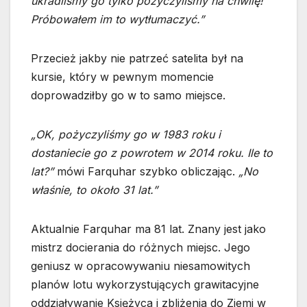
ukradliśmy go tylko pożyczyliśmy na chwilę!
Próbowałem im to wytłumaczyć.”
Przecież jakby nie patrzeć satelita był na
kursie, który w pewnym momencie
doprowadziłby go w to samo miejsce.
„OK, pożyczyliśmy go w 1983 roku i
dostaniecie go z powrotem w 2014 roku. Ile to
lat?”
mówi Farquhar szybko obliczając.
„No
właśnie, to około 31 lat.”
Aktualnie Farquhar ma 81 lat. Znany jest jako
mistrz docierania do różnych miejsc. Jego
geniusz w opracowywaniu niesamowitych
planów lotu wykorzystujących grawitacyjne
oddziaływanie Księżyca i zbliżenia do Ziemi w