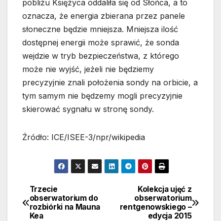
pobliżu Księżyca oddaliła się od Słońca, a to
oznacza, że energia zbierana przez panele
słoneczne będzie mniejsza. Mniejsza ilość
dostępnej energii może sprawić, że sonda
wejdzie w tryb bezpieczeństwa, z którego
może nie wyjść, jeżeli nie będziemy
precyzyjnie znali położenia sondy na orbicie, a
tym samym nie będzemy mogli precyzyjnie
skierować sygnału w stronę sondy.
Źródło: ICE/ISEE-3/npr/wikipedia
Trzecie
Kolekcja ujęć z
Nawigacja
obserwatorium do
obserwatorium
rozbiórki na Mauna
rentgenowskiego –
wpisu
Kea
edycja 2015