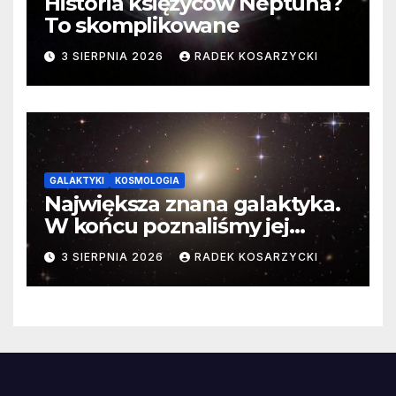
Historia księżyców Neptuna?
To skomplikowane
3 SIERPNIA 2026
RADEK KOSARZYCKI
GALAKTYKI
KOSMOLOGIA
Największa znana galaktyka.
W końcu poznaliśmy jej
faktyczne wymiary
3 SIERPNIA 2026
RADEK KOSARZYCKI