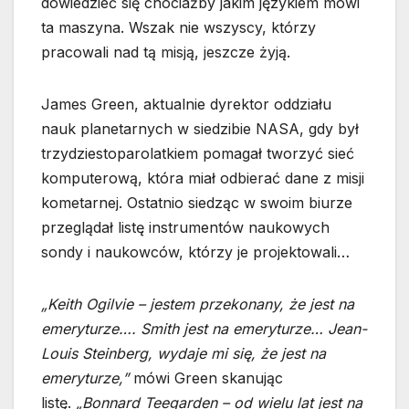
dowiedzieć się chociażby jakim językiem mówi
ta maszyna. Wszak nie wszyscy, którzy
pracowali nad tą misją, jeszcze żyją.
James Green, aktualnie dyrektor oddziału
nauk planetarnych w siedzibie NASA, gdy był
trzydziestoparolatkiem pomagał tworzyć sieć
komputerową, która miał odbierać dane z misji
kometarnej. Ostatnio siedząc w swoim biurze
przeglądał listę instrumentów naukowych
sondy i naukowców, którzy je projektowali…
„Keith Ogilvie – jestem przekonany, że jest na
emeryturze…. Smith jest na emeryturze… Jean-
Louis Steinberg, wydaje mi się, że jest na
emeryturze,”
mówi Green skanując
listę.
„Bonnard Teegarden – od wielu lat jest na