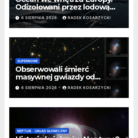
Odizolowani przez lodową
barierę
6 SIERPNIA 2026
RADEK KOSARZYCKI
SUPERNOWE
Obserwowali śmierć
masywnej gwiazdy od
samego początku. Niezwykle
6 SIERPNIA 2026
RADEK KOSARZYCKI
cenne dane
NEPTUN
UKŁAD SŁONECZNY