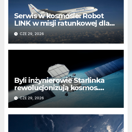
Serwis w kosmosie: Robot
LINK w misji ratunkowej dla
obserwatorium Swift
CZE 29, 2026
Byli inżynierowie Starlinka
rewolucjonizują kosmos.
Koniec z „wynajmowaniem”
CZE 29, 2026
kosmicznej infrastruktury?