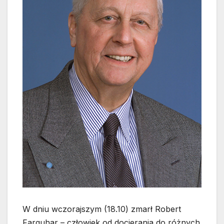
W dniu wczorajszym (18.10) zmarł Robert
Farquhar – człowiek od docierania do różnych