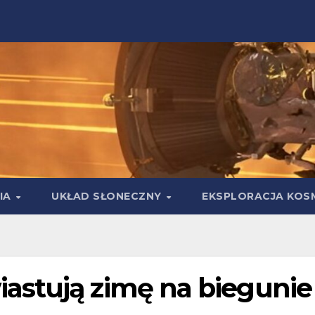
IA
UKŁAD SŁONECZNY
EKSPLORACJA KOS
astują zimę na biegunie