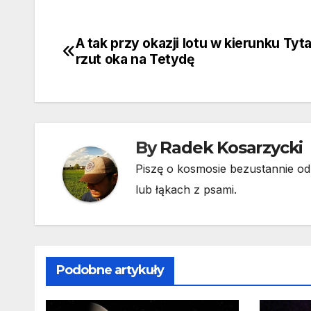
A tak przy okazji lotu w kierunku Tyt
Nawigacja
rzut oka na Tetydę
wpisu
By
Radek Kosarzycki
Piszę o kosmosie bezustannie od 
lub łąkach z psami.
Podobne artykuły