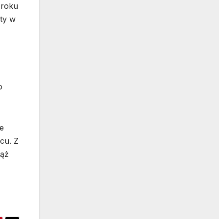
 roku
yty w
o
ie
cu. Z
iąż