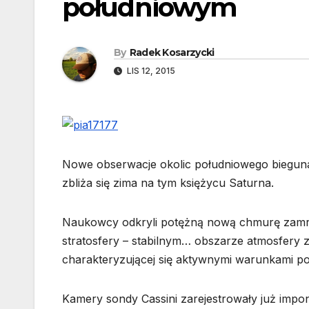
południowym
By
Radek Kosarzycki
LIS 12, 2015
Nowe obserwacje okolic południowego bieguna
zbliża się zima na tym księżycu Saturna.
Naukowcy odkryli potężną nową chmurę zamroż
stratosfery – stabilnym…
obszarze atmosfery zn
charakteryzującej się aktywnymi warunkami p
Kamery sondy Cassini zarejestrowały już imp