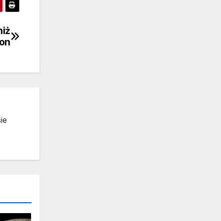
niż
ton
ie