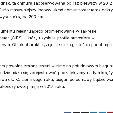
jednak, ta chmura zaobserwowana po raz pierwszy w 2012
. Dużo masywniejszy lodowy układ chmur został teraz odkr
a wysokością na 200 km.
umentu rejestrującego promieniowanie w zakresie
ter (CIRS) – który uzyskuje profile atmosfery w
znym. Obłok charakteryzuje się niską gęstością podobną d
owała powolną zmianę jesieni w zimę na południowym biegun
sondzie udało się zarejestrować początek zimy na tym księży
trwa ok. 7.5 ziemskiego roku, biegun południowy będzie wc
kończy swoją misję w 2017 roku.