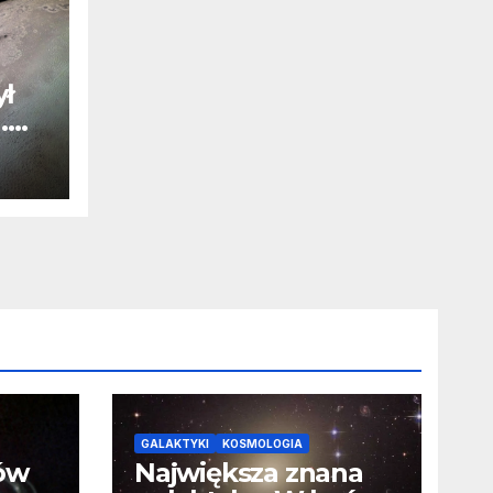
ył
.
j
u
GALAKTYKI
KOSMOLOGIA
ców
Największa znana