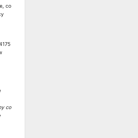
e, co
cy
 4175
w
h
my co
e