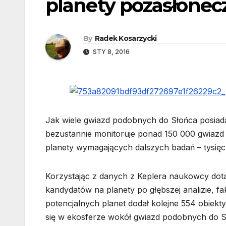
planety pozasłonec
By
Radek Kosarzycki
STY 8, 2016
Jak wiele gwiazd podobnych do Słońca posiad
bezustannie monitoruje ponad 150 000 gwiazd
planety wymagających dalszych badań – tysięc
Korzystając z danych z Keplera naukowcy dotarl
kandydatów na planety po głębszej analizie, fak
potencjalnych planet dodał kolejne 554 obiekt
się w ekosferze wokół gwiazd podobnych do S