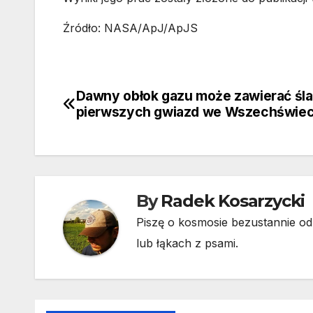
Źródło: NASA/ApJ/ApJS
Dawny obłok gazu może zawierać śl
Nawigacja
pierwszych gwiazd we Wszechświec
wpisu
By
Radek Kosarzycki
Piszę o kosmosie bezustannie od 
lub łąkach z psami.