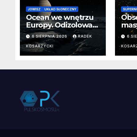
JOWISZ
UKŁAD SŁONECZNY
SUPERN
Ocean we wnętrzu
Obs
Europy. Odizolowani
mas
przez lodową
od 
6 SIERPNIA 2026
RADEK
6 SI
barierę
pocz
Nie
KOSARZYCKI
KOSAR
dan