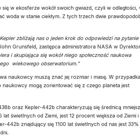
 się w ekosferze wokół swoich gwiazd, czyli w odległości,
ać woda w stanie ciekłym. Z tych trzech dwie prawdopodo
epler zbliżają nas o jeden krok do odpowiedzi na pytanie
 John Grunsfeld, zastępca administratora NASA w Dyrektor
lera i skupiająca się wokół niego społeczność naukowa
z tego wiekowego obserwatorium.”
gazowa naukowcy muszą znać jej rozmiar i masę. W przypadk
 naukowcy mogą zorientować się z czego planeta jest
38b oraz Kepler-442b charakteryzują się średnicą mniejsz
 lat świetlnych od Ziemi, jest 12 procent większa od Ziemi i
er-442b znajdujący się 1100 lat świetlnych od nas jest 33%
dni.