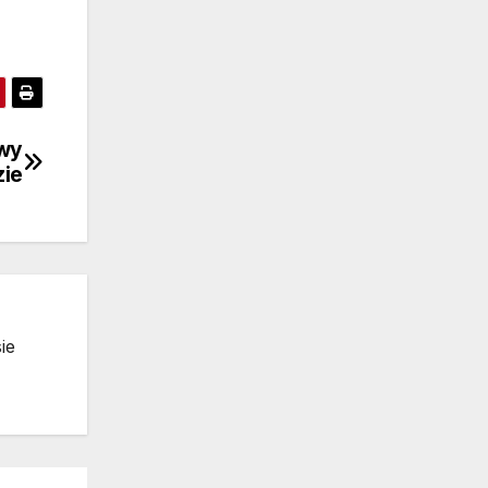
owy
zie
ie