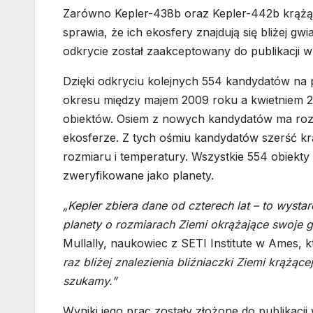
Zarówno Kepler-438b oraz Kepler-442b krążą w
sprawia, że ich ekosfery znajdują się bliżej 
odkrycie został zaakceptowany do publikacji w
Dzięki odkryciu kolejnych 554 kandydatów na
okresu między majem 2009 roku a kwietniem 2
obiektów. Osiem z nowych kandydatów ma rozm
ekosferze. Z tych ośmiu kandydatów szerść 
rozmiaru i temperatury. Wszystkie 554 obiekty
zweryfikowane jako planety.
„Kepler zbiera dane od czterech lat – to wyst
planety o rozmiarach Ziemi okrążające swoje 
Mullally, naukowiec z SETI Institute w Ames, 
raz bliżej znalezienia bliźniaczki Ziemi krążą
szukamy.”
Wyniki jego prac zostały złożone do publikacj