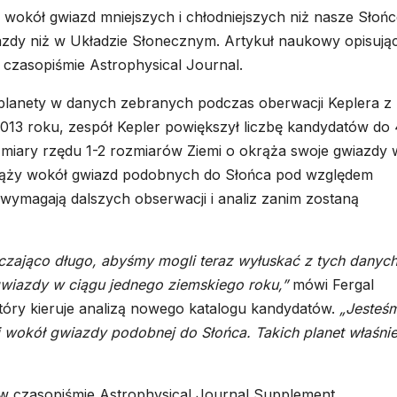
okół gwiazd mniejszych i chłodniejszych niż nasze Słońc
gwiazdy niż w Układzie Słonecznym. Artykuł naukowy opisują
 czasopiśmie Astrophysical Journal.
 planety w danych zebranych podczas oberwacji Keplera z
013 roku, zespół Kepler powiększył liczbę kandydatów do
iary rzędu 1-2 rozmiarów Ziemi o okrąża swoje gwiazdy 
krąży wokół gwiazd podobnych do Słońca pod względem
 wymagają dalszych obserwacji i analiz zanim zostaną
arczająco długo, abyśmy mogli teraz wyłuskać z tych danyc
gwiazdy w ciągu jednego ziemskiego roku,”
mówi Fergal
który kieruje analizą nowego katalogu kandydatów.
„Jesteś
cej wokół gwiazdy podobnej do Słońca. Takich planet właśni
i w czasopiśmie Astrophysical Journal Supplement.