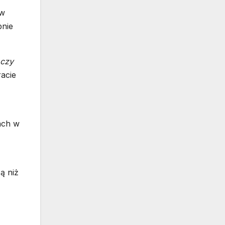
 w
bnie
 czy
acie
ach w
ą niż