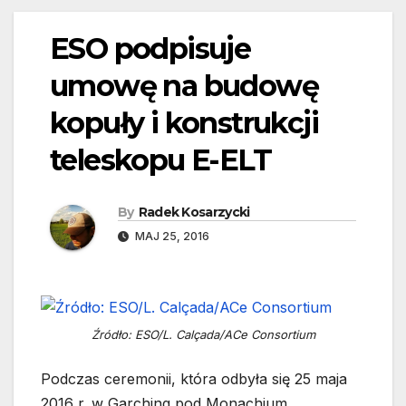
ESO podpisuje
umowę na budowę
kopuły i konstrukcji
teleskopu E-ELT
By
Radek Kosarzycki
MAJ 25, 2016
Źródło: ESO/L. Calçada/ACe Consortium
Podczas ceremonii, która odbyła się 25 maja
2016 r. w Garching pod Monachium,