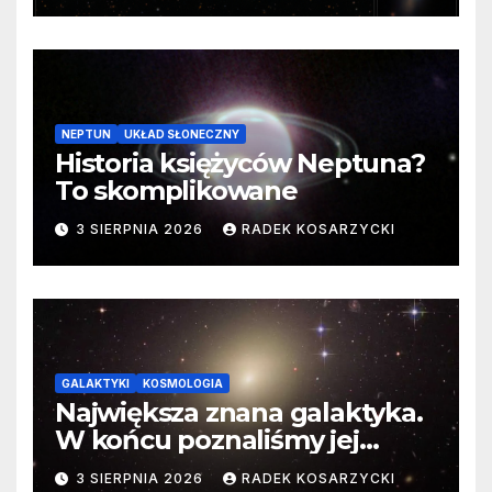
NEPTUN
UKŁAD SŁONECZNY
Historia księżyców Neptuna?
To skomplikowane
3 SIERPNIA 2026
RADEK KOSARZYCKI
GALAKTYKI
KOSMOLOGIA
Największa znana galaktyka.
W końcu poznaliśmy jej
faktyczne wymiary
3 SIERPNIA 2026
RADEK KOSARZYCKI