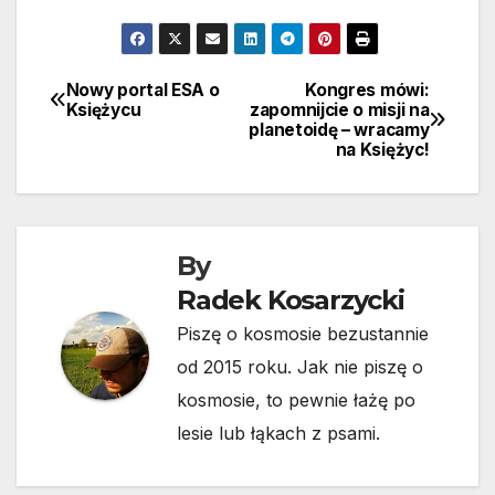
Nowy portal ESA o
Kongres mówi:
Nawigacja
Księżycu
zapomnijcie o misji na
planetoidę – wracamy
wpisu
na Księżyc!
By
Radek Kosarzycki
Piszę o kosmosie bezustannie
od 2015 roku. Jak nie piszę o
kosmosie, to pewnie łażę po
lesie lub łąkach z psami.