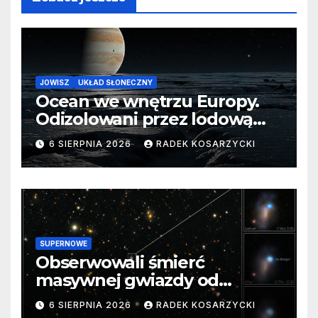
JOWISZ
UKŁAD SŁONECZNY
Ocean we wnętrzu Europy.
Odizolowani przez lodową
barierę
6 SIERPNIA 2026
RADEK KOSARZYCKI
SUPERNOWE
Obserwowali śmierć
masywnej gwiazdy od
samego początku. Niezwykle
6 SIERPNIA 2026
RADEK KOSARZYCKI
cenne dane