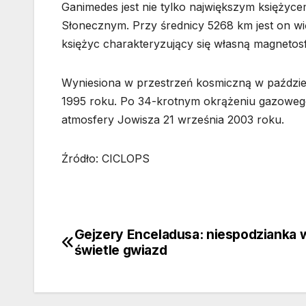
Ganimedes jest nie tylko największym księżyc
Słonecznym. Przy średnicy 5268 km jest on wi
księżyc charakteryzujący się własną magnetos
Wyniesiona w przestrzeń kosmiczną w paździer
1995 roku. Po 34-krotnym okrążeniu gazoweg
atmosfery Jowisza 21 września 2003 roku.
Źródło: CICLOPS
Gejzery Enceladusa: niespodzianka 
Nawigacja
świetle gwiazd
wpisu