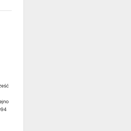
ześć
ejno
994