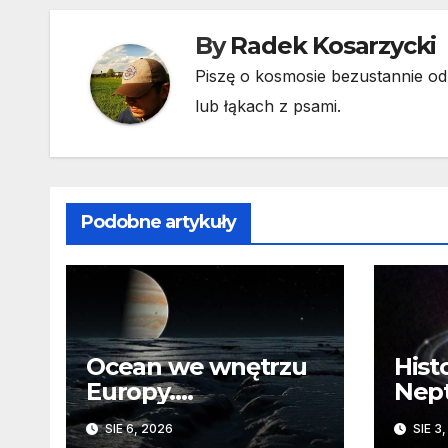
By
Radek Kosarzycki
Piszę o kosmosie bezustannie od 
lub łąkach z psami.
Podobne artykuły
Ocean we wnętrzu
Hist
Europy.
Nep
Odizolowani przez
sko
SIE 6, 2026
SIE 3
lodową barierę