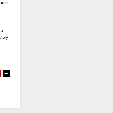
adzie
iu
stwy