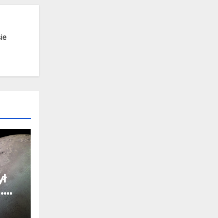
ie
ył
.
j