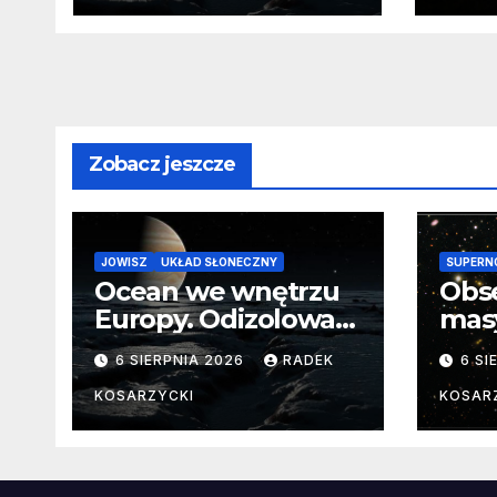
Zobacz jeszcze
JOWISZ
UKŁAD SŁONECZNY
SUPERN
Ocean we wnętrzu
Obs
Europy. Odizolowani
mas
przez lodową
od 
6 SIERPNIA 2026
RADEK
6 SI
barierę
pocz
Nie
KOSARZYCKI
KOSAR
dan