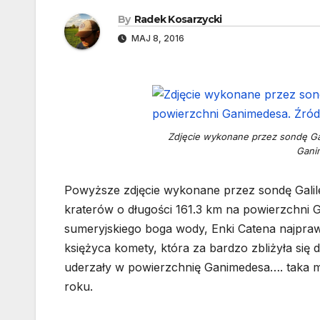
By
Radek Kosarzycki
MAJ 8, 2016
Zdjęcie wykonane przez sondę Gal
Gani
Powyższe zdjęcie wykonane przez sondę Galile
kraterów o długości 161.3 km na powierzchni
sumeryjskiego boga wody, Enki Catena najpra
księżyca komety, która za bardzo zbliżyła się 
uderzały w powierzchnię Ganimedesa…. taka 
roku.