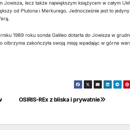
em Jowisza, lecz także największym księżycem w całym Ukł
ększy od Plutona i Merkurego. Jednocześnie jest to jedyny
ferą.
niku 1989 roku sonda Galileo dotarła do Jowisza w grudn
o olbrzyma zakończyła swoją misję wpadając w górne war
w
OSIRIS-REx z bliska i prywatnie