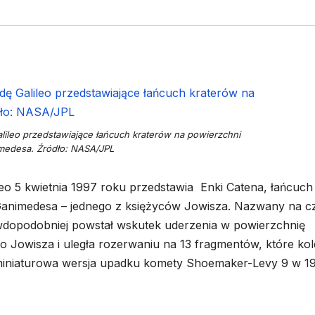
ileo przedstawiające łańcuch kraterów na powierzchni
medesa. Źródło: NASA/JPL
o 5 kwietnia 1997 roku przedstawia Enki Catena, łańcuch
 Ganimedesa – jednego z księżyców Jowisza. Nazwany na c
wdopodobniej powstał wskutek uderzenia w powierzchnię
do Jowisza i uległa rozerwaniu na 13 fragmentów, które kol
miniaturowa wersja upadku komety Shoemaker-Levy 9 w 1