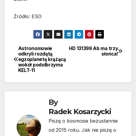
Źródło: ESO
Astronomowie
HD 131399 Ab ma trzy
Nawigacja
odkryli rozdętą
słońca!
egzoplanetę krążącą
wpisu
wokół podolbrzyma
KELT-11
By
Radek Kosarzycki
Piszę o kosmosie bezustannie
od 2015 roku. Jak nie piszę o