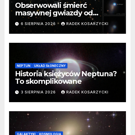
Obserwowali śmierć
masywnej gwiazdy od
samego początku. Niezwykle
6 SIERPNIA 2026
RADEK KOSARZYCKI
cenne dane
NEPTUN
UKŁAD SŁONECZNY
Historia księżyców Neptuna?
To skomplikowane
3 SIERPNIA 2026
RADEK KOSARZYCKI
GALAKTYKI
KOSMOLOGIA