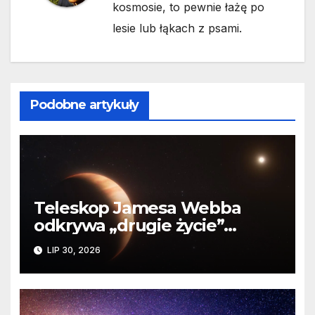
kosmosie, to pewnie łażę po
lesie lub łąkach z psami.
Podobne artykuły
Teleskop Jamesa Webba
odkrywa „drugie życie”
planety krążącej wokół
LIP 30, 2026
martwej gwiazdy