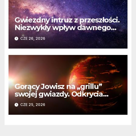
Gwiezdny intruz z przeszłości.
Niezwykły wpływ dawnego
spotkania na komety Układu
CZE 26, 2026
Słonecznego
Gorący Jowisz na „grillu”
swojej gwiazdy. Odkrycia
Teleskopu Webba o HD
CZE 25, 2026
80606 b