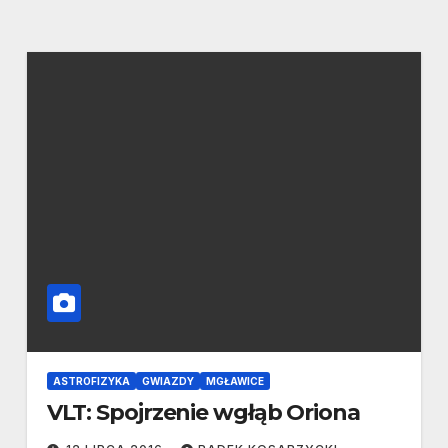
ASTROFIZYKA
GWIAZDY
MGŁAWICE
VLT: Spojrzenie wgłąb Oriona