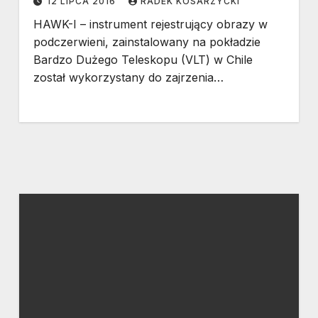
12 LIPCA 2016
RADEK KOSARZYCKI
HAWK-I – instrument rejestrujący obrazy w
podczerwieni, zainstalowany na pokładzie
Bardzo Dużego Teleskopu (VLT) w Chile
został wykorzystany do zajrzenia…