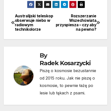
Australijski teleskop
Rozszerzanie
Nawigacja
obserwuje niebo w
Wszechświata
radiowym
przyspiesza – czy aby
wpisu
technikolorze
na pewno?
By
Radek Kosarzycki
Piszę o kosmosie bezustannie
od 2015 roku. Jak nie piszę o
kosmosie, to pewnie łażę po
lesie lub łąkach z psami.