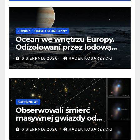
JOWISZ
UKŁAD SŁONECZNY
Ocean we wnętrzu Europy.
Odizolowani przez lodową
barierę
6 SIERPNIA 2026
RADEK KOSARZYCKI
SUPERNOWE
Obserwowali śmierć
masywnej gwiazdy od
samego początku. Niezwykle
6 SIERPNIA 2026
RADEK KOSARZYCKI
cenne dane