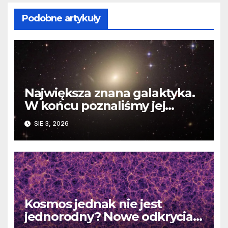
Podobne artykuły
Największa znana galaktyka.
W końcu poznaliśmy jej
faktyczne wymiary
SIE 3, 2026
Kosmos jednak nie jest
jednorodny? Nowe odkrycia