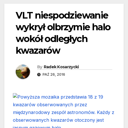
VLT niespodziewanie
wykrył olbrzymie halo
wokół odległych
kwazarów
By
Radek Kosarzycki
PAŹ 26, 2016