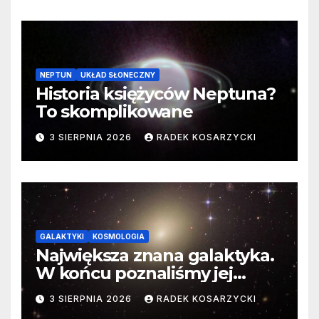
NEPTUN
UKŁAD SŁONECZNY
Historia księżyców Neptuna?
To skomplikowane
3 SIERPNIA 2026
RADEK KOSARZYCKI
GALAKTYKI
KOSMOLOGIA
Największa znana galaktyka.
W końcu poznaliśmy jej
faktyczne wymiary
3 SIERPNIA 2026
RADEK KOSARZYCKI