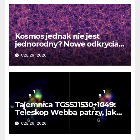
Kosmos jednak nie jest
jednorodny? Nowe odkrycia
DESI burzą fundamentalne
CZE 29, 2026
zasady kosmologii
Tajemnica TGSSJ1530+1049:
Teleskop Webba patrzy, jak
rodzi się supergalaktyka i
CZE 26, 2026
monstrualna czarna dziura