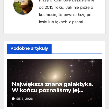
od 2015 roku. Jak nie piszę o
kosmosie, to pewnie łażę po
lesie lub łąkach z psami.
Podobne artykuły
Największa znana galaktyka.
W końcu poznaliśmy jej
faktyczne wymiary
SIE 3, 2026