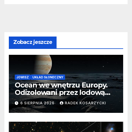
Zobacz jeszcze
JOWISZ
UKŁAD SŁONECZNY
Ocean we wnętrzu Europy.
Odizolowani przez lodową
barierę
6 SIERPNIA 2026
RADEK KOSARZYCKI