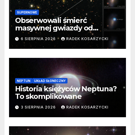
SUPERNOWE
Obserwowali śmierć
masywnej gwiazdy od
samego początku. Niezwykle
6 SIERPNIA 2026
RADEK KOSARZYCKI
cenne dane
NEPTUN
UKŁAD SŁONECZNY
Historia księżyców Neptuna?
To skomplikowane
3 SIERPNIA 2026
RADEK KOSARZYCKI