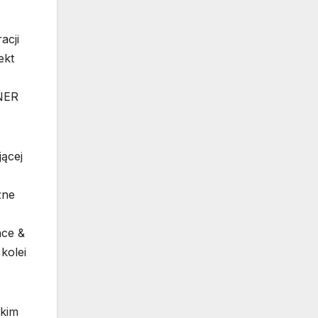
acji
ekt
ENER
ącej
zne
nce &
kolei
tkim