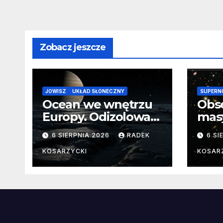
Zobacz jeszcze
JOWISZ
UKŁAD SŁONECZNY
SUPERN
Ocean we wnętrzu
Obs
Europy. Odizolowani
mas
przez lodową
od 
6 SIERPNIA 2026
RADEK
6 SI
barierę
pocz
Nie
KOSARZYCKI
KOSAR
dan