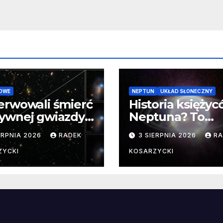
OWE
NEPTUN
UKŁAD SŁONECZNY
erwowali śmierć
Historia księży
ywnej gwiazdy
Neptuna? To
samego
skomplikowane
ERPNIA 2026
RADEK
3 SIERPNIA 2026
RA
ątku.
zwykle cenne
ZYCKI
KOSARZYCKI
e