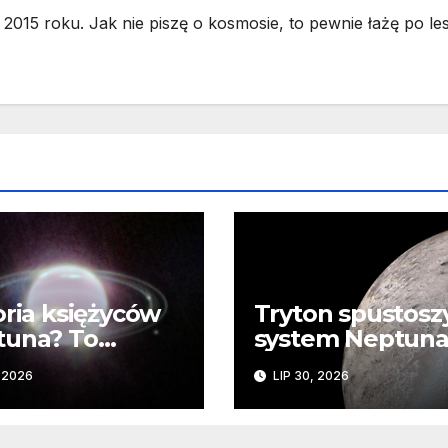
2015 roku. Jak nie piszę o kosmosie, to pewnie łażę po les
oria księżyców
Tryton spustosz
tuna? To
system Neptuna
mplikowane
JWST odkrywa
, 2026
LIP 30, 2026
ślady kosmiczne
katastrofy i
zaginionego lod