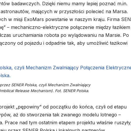
ntów badawczych. Dzięki niemu mamy lepiej poznać m.in.
astronautów, mających w przyszłości polecieć na Marsa.
h w misji ExoMars powstanie w naszym kraju. Firma SE
ę” – mechaniczno-elektryczne połączenie między łazikiem
dczas uruchamiania robota po wylądowaniu na Marsie. Po
czony od pojazdu i odpadnie tak, aby umożliwić łazikowi
przez SENER Polska, czyli Mechanizm Zwalniający
mbilical Release Mechanism). Fot. SENER Polska.
rojekt „pępowiny” od początku do końca, czyli od etapu
typów, aż do stworzenia tak zwanego modelu lotnego –
. Prace nad tym ostatnim etapem projektu właśnie ruszyły
raju przez SENER Polska i lokalnych partnerów.