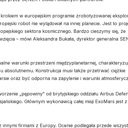
krokiem w europejskim programie zrobotyzowanej eksplor
ejski robot nie wylądował na innej planecie. Jest to proj
europejskiego sektora kosmicznego. Bardzo cieszymy się, że
wzięcia – mówi Aleksandra Bukała, dyrektor generalna S
ne warunki przestrzeni międzyplanetarnej, charakteryzuj
eru absolutnemu. Konstrukcja musi także przetrwać ciężkie
Marsie oraz być odporna na zapylenie i warunki atmosferyc
orzenie „pępowiny” od brytyjskiego oddziału Airbus Defe
jańskiego. Głównym wykonawcą całej misji ExoMars jest z 
z innymi firmami z Europy. Ocenie podlegała przede wszys