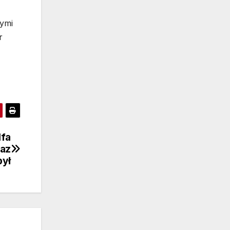
ymi
r
lfa
gaz
pył