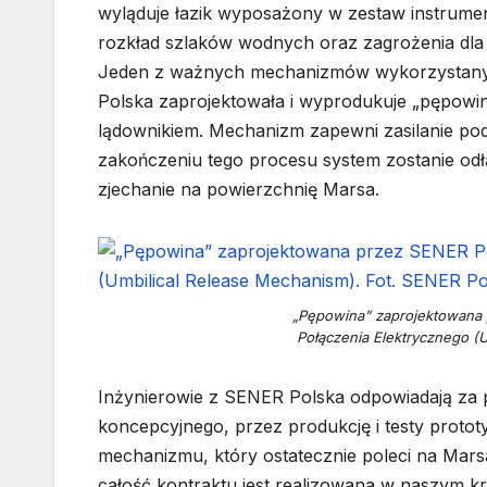
wyląduje łazik wyposażony w zestaw instrume
rozkład szlaków wodnych oraz zagrożenia dla 
Jeden z ważnych mechanizmów wykorzystanyc
Polska zaprojektowała i wyprodukuje „pępowin
lądownikiem. Mechanizm zapewni zasilanie po
zakończeniu tego procesu system zostanie odłą
zjechanie na powierzchnię Marsa.
„Pępowina” zaprojektowana 
Połączenia Elektrycznego (U
Inżynierowie z SENER Polska odpowiadają za p
koncepcyjnego, przez produkcję i testy proto
mechanizmu, który ostatecznie poleci na Marsa
całość kontraktu jest realizowana w naszym k