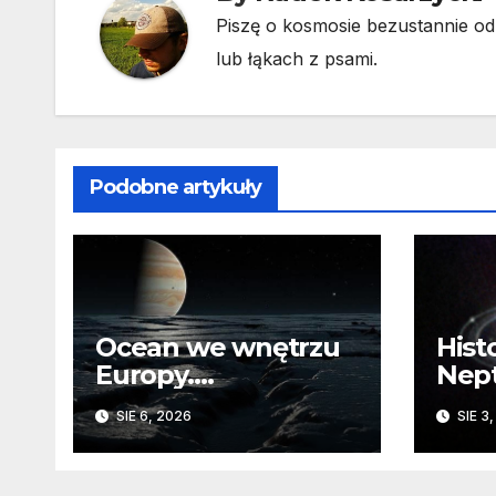
Piszę o kosmosie bezustannie od 
lub łąkach z psami.
Podobne artykuły
Ocean we wnętrzu
Hist
Europy.
Nep
Odizolowani przez
sko
SIE 6, 2026
SIE 3
lodową barierę