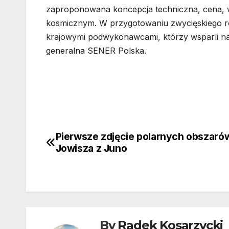
zaproponowana koncepcja techniczna, cena, 
kosmicznym. W przygotowaniu zwycięskiego r
krajowymi podwykonawcami, którzy wsparli nas
generalna SENER Polska.
Pierwsze zdjęcie polarnych obszaró
Nawigacja
Jowisza z Juno
wpisu
By
Radek Kosarzycki