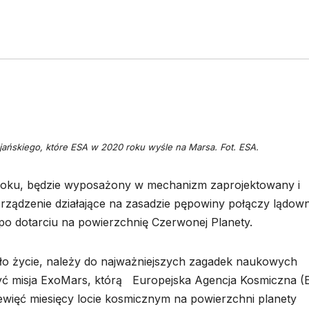
sjańskiego, które ESA w 2020 roku wyśle na Marsa. Fot. ESA.
 roku, będzie wyposażony w mechanizm zaprojektowany i
ądzenie działające na zasadzie pępowiny połączy lądown
po dotarciu na powierzchnię Czerwonej Planety.
było życie, należy do najważniejszych zagadek naukowych
yć misja ExoMars, którą Europejska Agencja Kosmiczna (
ewięć miesięcy locie kosmicznym na powierzchni planety