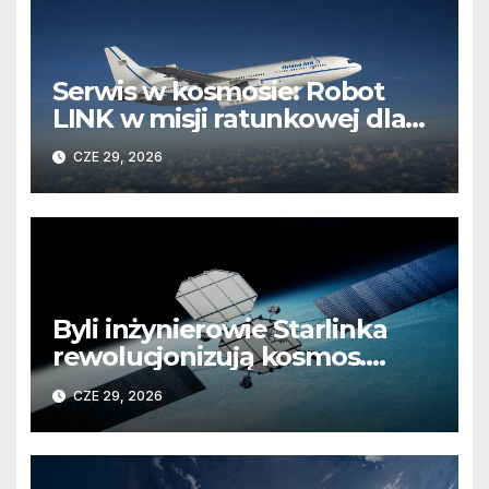
Serwis w kosmosie: Robot
LINK w misji ratunkowej dla
obserwatorium Swift
CZE 29, 2026
Byli inżynierowie Starlinka
rewolucjonizują kosmos.
Koniec z „wynajmowaniem”
CZE 29, 2026
kosmicznej infrastruktury?