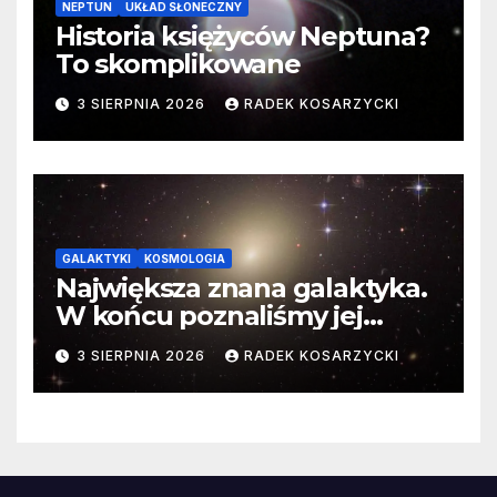
NEPTUN
UKŁAD SŁONECZNY
Historia księżyców Neptuna?
To skomplikowane
3 SIERPNIA 2026
RADEK KOSARZYCKI
GALAKTYKI
KOSMOLOGIA
Największa znana galaktyka.
W końcu poznaliśmy jej
faktyczne wymiary
3 SIERPNIA 2026
RADEK KOSARZYCKI