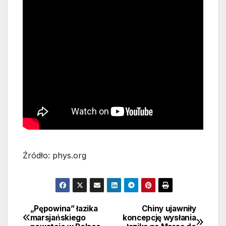
Źródło: phys.org
„Pępowina” łazika
Chiny ujawniły
Nawigacja
marsjańskiego
koncepcję wysłania