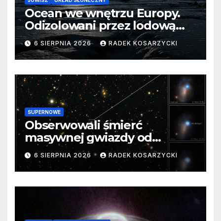
JOWISZ
UKŁAD SŁONECZNY
Ocean we wnętrzu Europy.
Odizolowani przez lodową
barierę
6 SIERPNIA 2026
RADEK KOSARZYCKI
SUPERNOWE
Obserwowali śmierć
masywnej gwiazdy od
samego początku. Niezwykle
6 SIERPNIA 2026
RADEK KOSARZYCKI
cenne dane