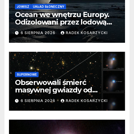
JOWISZ
UKŁAD SŁONECZNY
Ocean we wnętrzu Europy.
Odizolowani przez lodową
barierę
6 SIERPNIA 2026
RADEK KOSARZYCKI
SUPERNOWE
Obserwowali śmierć
masywnej gwiazdy od
samego początku. Niezwykle
6 SIERPNIA 2026
RADEK KOSARZYCKI
cenne dane