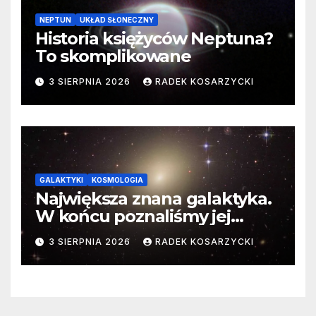
NEPTUN
UKŁAD SŁONECZNY
Historia księżyców Neptuna?
To skomplikowane
3 SIERPNIA 2026
RADEK KOSARZYCKI
GALAKTYKI
KOSMOLOGIA
Największa znana galaktyka.
W końcu poznaliśmy jej
faktyczne wymiary
3 SIERPNIA 2026
RADEK KOSARZYCKI