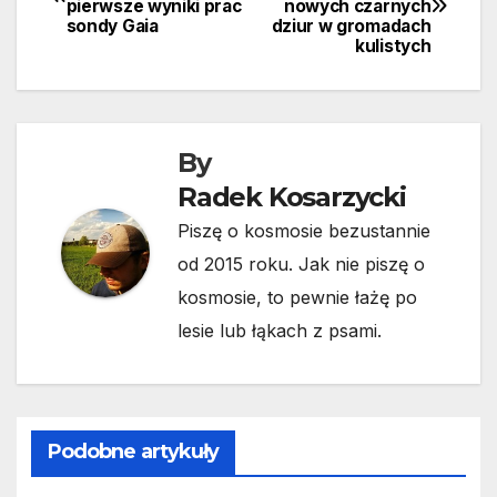
pierwsze wyniki prac
nowych czarnych
wpisu
sondy Gaia
dziur w gromadach
kulistych
By
Radek Kosarzycki
Piszę o kosmosie bezustannie
od 2015 roku. Jak nie piszę o
kosmosie, to pewnie łażę po
lesie lub łąkach z psami.
Podobne artykuły