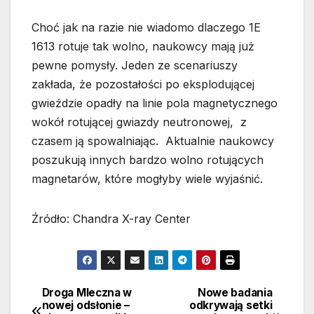
Choć jak na razie nie wiadomo dlaczego 1E
1613 rotuje tak wolno, naukowcy mają już
pewne pomysły. Jeden ze scenariuszy
zakłada, że pozostałości po eksplodującej
gwieździe opadły na linie pola magnetycznego
wokół rotującej gwiazdy neutronowej, z
czasem ją spowalniając. Aktualnie naukowcy
poszukują innych bardzo wolno rotujących
magnetarów, które mogłyby wiele wyjaśnić.
Źródło: Chandra X-ray Center
Droga Mleczna w
Nowe badania
Nawigacja
nowej odsłonie –
odkrywają setki