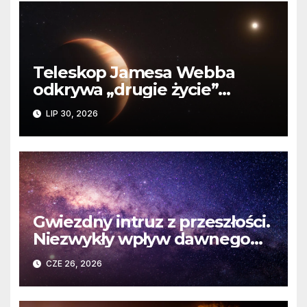
Teleskop Jamesa Webba
odkrywa „drugie życie”
planety krążącej wokół
LIP 30, 2026
martwej gwiazdy
Gwiezdny intruz z przeszłości.
Niezwykły wpływ dawnego
spotkania na komety Układu
CZE 26, 2026
Słonecznego