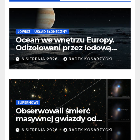
JOWISZ
UKŁAD SŁONECZNY
Ocean we wnętrzu Europy.
Odizolowani przez lodową
barierę
6 SIERPNIA 2026
RADEK KOSARZYCKI
SUPERNOWE
Obserwowali śmierć
masywnej gwiazdy od
samego początku. Niezwykle
6 SIERPNIA 2026
RADEK KOSARZYCKI
cenne dane