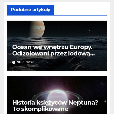
Podobne artykuły
Ocean we wnętrzu Europy.
Odizolowani przez lodową
barierę
SIE 6, 2026
Historia księżyców Neptuna?
To skomplikowane