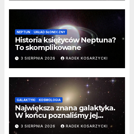
NEPTUN
UKŁAD SŁONECZNY
Historia księżyców Neptuna?
To skomplikowane
3 SIERPNIA 2026
RADEK KOSARZYCKI
GALAKTYKI
KOSMOLOGIA
Największa znana galaktyka.
W końcu poznaliśmy jej
faktyczne wymiary
3 SIERPNIA 2026
RADEK KOSARZYCKI