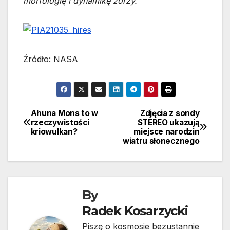
morfologię i dynamikę zorzy.”
Źródło: NASA
Ahuna Mons to w
Zdjęcia z sondy
Nawigacja
rzeczywistości
STEREO ukazują
kriowulkan?
miejsce narodzin
wpisu
wiatru słonecznego
By
Radek Kosarzycki
Piszę o kosmosie bezustannie