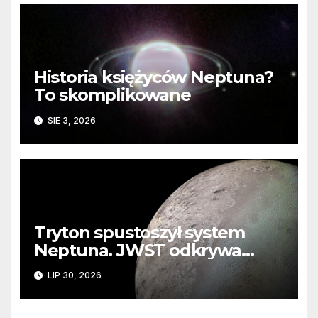
Historia księżyców Neptuna?
To skomplikowane
SIE 3, 2026
Tryton spustoszył system
Neptuna. JWST odkrywa
ślady kosmicznej katastrofy i
LIP 30, 2026
zaginionego lodu