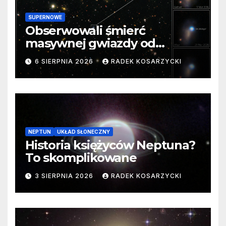
SUPERNOWE
Obserwowali śmierć
masywnej gwiazdy od
samego początku. Niezwykle
6 SIERPNIA 2026
RADEK KOSARZYCKI
cenne dane
NEPTUN
UKŁAD SŁONECZNY
Historia księżyców Neptuna?
To skomplikowane
3 SIERPNIA 2026
RADEK KOSARZYCKI