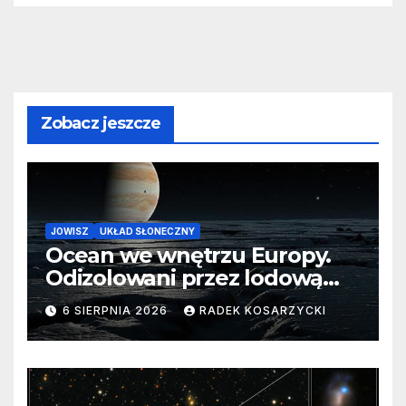
Zobacz jeszcze
JOWISZ
UKŁAD SŁONECZNY
Ocean we wnętrzu Europy.
Odizolowani przez lodową
barierę
6 SIERPNIA 2026
RADEK KOSARZYCKI