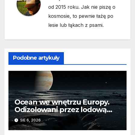
od 2015 roku. Jak nie piszę o
kosmosie, to pewnie łażę po
lesie lub łąkach z psami.
Podobne artykuły
Ocean we wnętrzu Europy.
Odizolowani przez lodową
barierę
SIE 6, 2026