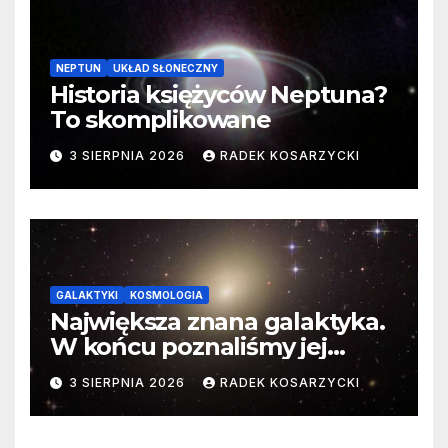
NEPTUN
UKŁAD SŁONECZNY
Historia księżyców Neptuna?
To skomplikowane
3 SIERPNIA 2026
RADEK KOSARZYCKI
GALAKTYKI
KOSMOLOGIA
Największa znana galaktyka.
W końcu poznaliśmy jej
faktyczne wymiary
3 SIERPNIA 2026
RADEK KOSARZYCKI