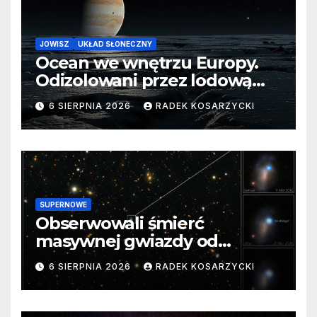
JOWISZ
UKŁAD SŁONECZNY
Ocean we wnętrzu Europy.
Odizolowani przez lodową
barierę
6 SIERPNIA 2026
RADEK KOSARZYCKI
SUPERNOWE
Obserwowali śmierć
masywnej gwiazdy od
samego początku. Niezwykle
6 SIERPNIA 2026
RADEK KOSARZYCKI
cenne dane