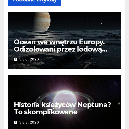
Ocean we wnętrzu Europy.
Odizolowani przez lodową
barierę
SIE 6, 2026
Historia księżyców Neptuna?
To skomplikowane
SIE 3, 2026