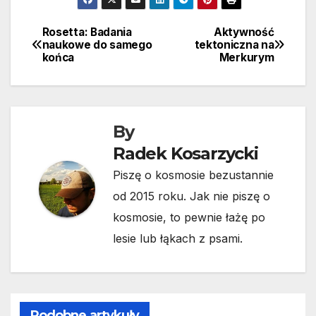
Rosetta: Badania
Aktywność
Nawigacja
naukowe do samego
tektoniczna na
końca
Merkurym
wpisu
By
Radek Kosarzycki
Piszę o kosmosie bezustannie
od 2015 roku. Jak nie piszę o
kosmosie, to pewnie łażę po
lesie lub łąkach z psami.
Podobne artykuły