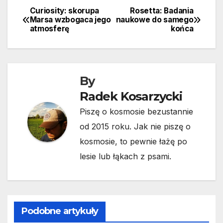
Curiosity: skorupa
Rosetta: Badania
Nawigacja
Marsa wzbogaca jego
naukowe do samego
atmosferę
końca
wpisu
By
Radek Kosarzycki
Piszę o kosmosie bezustannie
od 2015 roku. Jak nie piszę o
kosmosie, to pewnie łażę po
lesie lub łąkach z psami.
Podobne artykuły