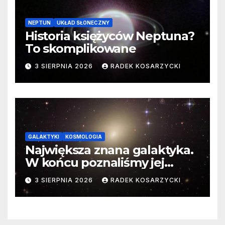
NEPTUN
UKŁAD SŁONECZNY
Historia księżyców Neptuna?
To skomplikowane
3 SIERPNIA 2026
RADEK KOSARZYCKI
GALAKTYKI
KOSMOLOGIA
Największa znana galaktyka.
W końcu poznaliśmy jej
faktyczne wymiary
3 SIERPNIA 2026
RADEK KOSARZYCKI