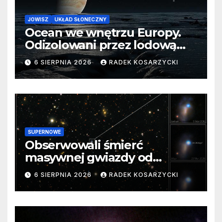
JOWISZ
UKŁAD SŁONECZNY
Ocean we wnętrzu Europy.
Odizolowani przez lodową
barierę
6 SIERPNIA 2026
RADEK KOSARZYCKI
SUPERNOWE
Obserwowali śmierć
masywnej gwiazdy od
samego początku. Niezwykle
6 SIERPNIA 2026
RADEK KOSARZYCKI
cenne dane