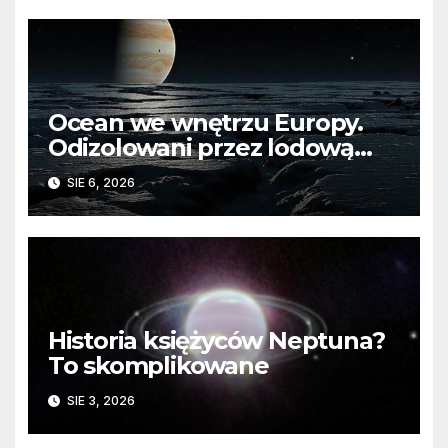
Ocean we wnętrzu Europy.
Odizolowani przez lodową
barierę
SIE 6, 2026
Historia księżyców Neptuna?
To skomplikowane
SIE 3, 2026