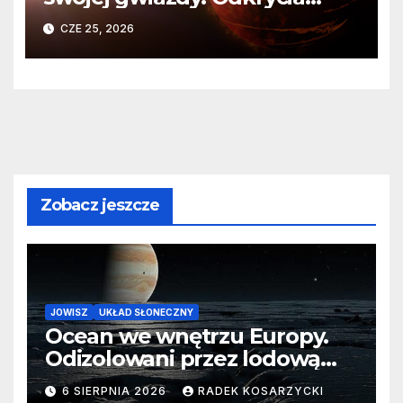
Teleskopu Webba o HD
CZE 25, 2026
80606 b
Zobacz jeszcze
JOWISZ
UKŁAD SŁONECZNY
Ocean we wnętrzu Europy.
Odizolowani przez lodową
barierę
6 SIERPNIA 2026
RADEK KOSARZYCKI