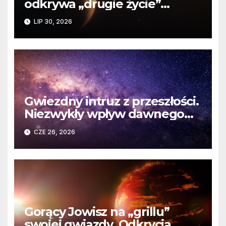
odkrywa „drugie życie”
planety krążącej wokół
LIP 30, 2026
martwej gwiazdy
Gwiezdny intruz z przeszłości.
Niezwykły wpływ dawnego
spotkania na komety Układu
CZE 26, 2026
Słonecznego
Gorący Jowisz na „grillu”
swojej gwiazdy. Odkrycia