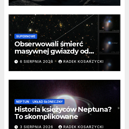
SUPERNOWE
Obserwowali śmierć
masywnej gwiazdy od
samego początku. Niezwykle
6 SIERPNIA 2026
RADEK KOSARZYCKI
cenne dane
NEPTUN
UKŁAD SŁONECZNY
Historia księżyców Neptuna?
To skomplikowane
3 SIERPNIA 2026
RADEK KOSARZYCKI