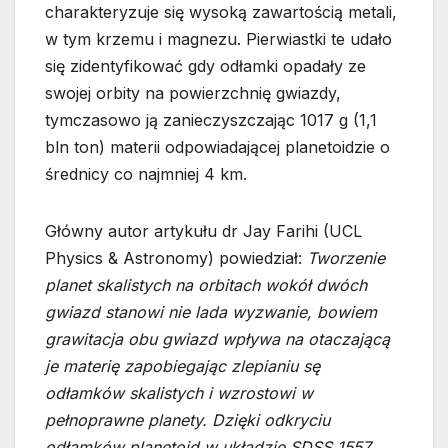
charakteryzuje się wysoką zawartością metali,
w tym krzemu i magnezu. Pierwiastki te udało
się zidentyfikować gdy odłamki opadały ze
swojej orbity na powierzchnię gwiazdy,
tymczasowo ją zanieczyszczając 1017 g (1,1
bln ton) materii odpowiadającej planetoidzie o
średnicy co najmniej 4 km.
Główny autor artykułu dr Jay Farihi (UCL
Physics & Astronomy) powiedział:
Tworzenie
planet skalistych na orbitach wokół dwóch
gwiazd stanowi nie lada wyzwanie, bowiem
grawitacja obu gwiazd wpływa na otaczającą
je materię zapobiegając zlepianiu sę
odłamków skalistych i wzrostowi w
pełnoprawne planety. Dzięki odkryciu
odłamków planetoid w układzie SDSS 1557