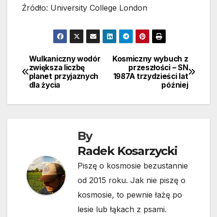
Źródło: University College London
Wulkaniczny wodór
Kosmiczny wybuch z
Nawigacja
zwiększa liczbę
przeszłości – SN
planet przyjaznych
1987A trzydzieści lat
wpisu
dla życia
później
By
Radek Kosarzycki
Piszę o kosmosie bezustannie
od 2015 roku. Jak nie piszę o
kosmosie, to pewnie łażę po
lesie lub łąkach z psami.