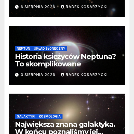
samego początku. Niezwykle
6 SIERPNIA 2026
RADEK KOSARZYCKI
cenne dane
NEPTUN
UKŁAD SŁONECZNY
Historia księżyców Neptuna?
To skomplikowane
3 SIERPNIA 2026
RADEK KOSARZYCKI
GALAKTYKI
KOSMOLOGIA
Największa znana galaktyka.
W końcu poznaliśmy jej