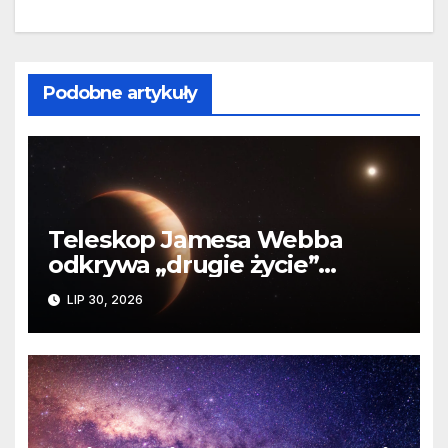
Podobne artykuły
Teleskop Jamesa Webba
odkrywa „drugie życie”
planety krążącej wokół
LIP 30, 2026
martwej gwiazdy