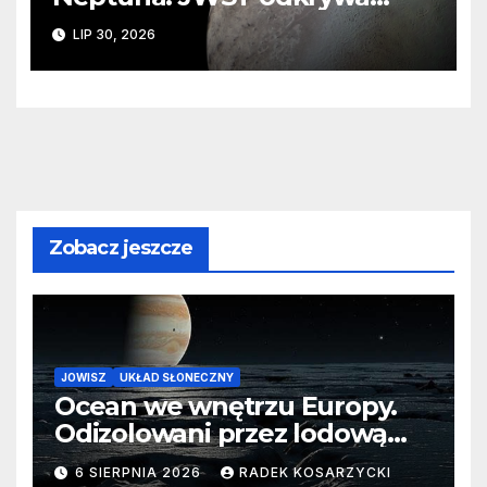
ślady kosmicznej katastrofy i
LIP 30, 2026
zaginionego lodu
Zobacz jeszcze
JOWISZ
UKŁAD SŁONECZNY
Ocean we wnętrzu Europy.
Odizolowani przez lodową
barierę
6 SIERPNIA 2026
RADEK KOSARZYCKI