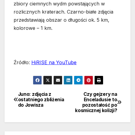
zbiory ciemnych wydm powstających w
rozlicznych kraterach. Czarno-białe zdjęcia
przedstawiają obszar o długości ok. 5 km,
kolorowe – 1 km.
Źródło:
HiRISE na YouTube
Juno: zdjęcia z
Czy gejzery na
Nawigacja
ostatniego zbliżenia
Enceladusie to
do Jowisza
pozostałość po
wpisu
kosmicznej kolizji?