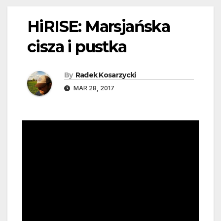
HiRISE: Marsjańska
cisza i pustka
By
Radek Kosarzycki
MAR 28, 2017