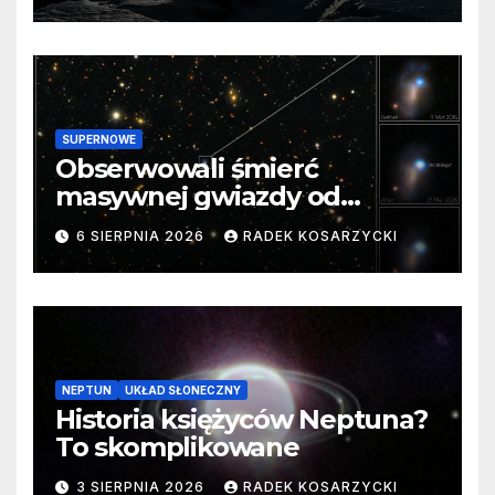
SUPERNOWE
Obserwowali śmierć
masywnej gwiazdy od
samego początku. Niezwykle
6 SIERPNIA 2026
RADEK KOSARZYCKI
cenne dane
NEPTUN
UKŁAD SŁONECZNY
Historia księżyców Neptuna?
To skomplikowane
3 SIERPNIA 2026
RADEK KOSARZYCKI