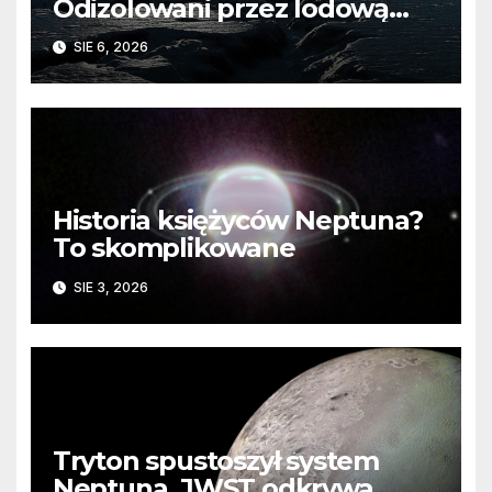
Odizolowani przez lodową
barierę
SIE 6, 2026
Historia księżyców Neptuna?
To skomplikowane
SIE 3, 2026
Tryton spustoszył system
Neptuna. JWST odkrywa