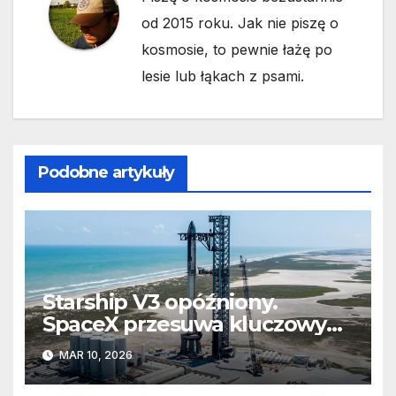
od 2015 roku. Jak nie piszę o
kosmosie, to pewnie łażę po
lesie lub łąkach z psami.
Podobne artykuły
Starship V3 opóźniony.
SpaceX przesuwa kluczowy
lot
MAR 10, 2026