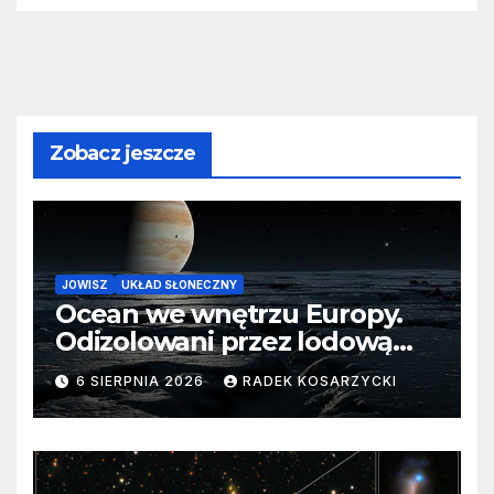
Zobacz jeszcze
JOWISZ
UKŁAD SŁONECZNY
Ocean we wnętrzu Europy.
Odizolowani przez lodową
barierę
6 SIERPNIA 2026
RADEK KOSARZYCKI