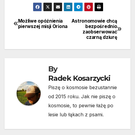
Możliwe opóźnienia
Astronomowie chcą
Nawigacja
pierwszej misji Oriona
bezpośrednio
zaobserwować
wpisu
czarną dziurę
By
Radek Kosarzycki
Piszę o kosmosie bezustannie
od 2015 roku. Jak nie piszę o
kosmosie, to pewnie łażę po
lesie lub łąkach z psami.