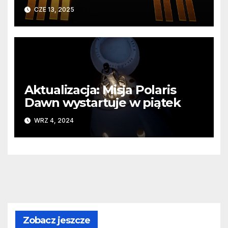
Ziemi z pokładu ISS
CZE 13, 2025
Aktualizacja: Misja Polaris
Dawn wystartuje w piątek
WRZ 4, 2024
Zobacz jeszcze