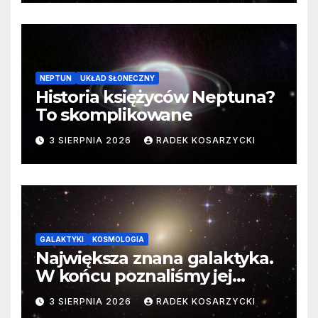
NEPTUN
UKŁAD SŁONECZNY
Historia księżyców Neptuna?
To skomplikowane
3 SIERPNIA 2026
RADEK KOSARZYCKI
GALAKTYKI
KOSMOLOGIA
Największa znana galaktyka.
W końcu poznaliśmy jej
faktyczne wymiary
3 SIERPNIA 2026
RADEK KOSARZYCKI