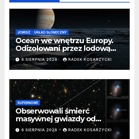
JOWISZ
UKŁAD SŁONECZNY
Ocean we wnętrzu Europy.
Odizolowani przez lodową
barierę
6 SIERPNIA 2026
RADEK KOSARZYCKI
SUPERNOWE
Obserwowali śmierć
masywnej gwiazdy od
samego początku. Niezwykle
6 SIERPNIA 2026
RADEK KOSARZYCKI
cenne dane