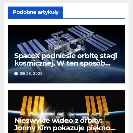
Podobne artykuły
SpaceX podniesie orbitę stacji
kosmicznej. W ten sposób
przetestuje system, który
SIE 28, 2025
zakończy projekt ISS
Niezwykłe wideo z orbity:
Jonny Kim pokazuje piękno