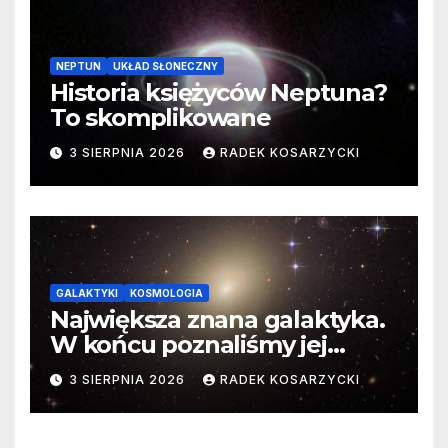
NEPTUN
UKŁAD SŁONECZNY
Historia księżyców Neptuna?
To skomplikowane
3 SIERPNIA 2026
RADEK KOSARZYCKI
GALAKTYKI
KOSMOLOGIA
Największa znana galaktyka.
W końcu poznaliśmy jej
faktyczne wymiary
3 SIERPNIA 2026
RADEK KOSARZYCKI