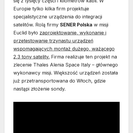
się z tysięcy części i kilometrów kabli. W
Europie tylko kilka firm projektuje
specjalistyczne urządzenia do integracji
satelitów. Rolą firmy
SENER Polska
w misji
Euclid było
zaprojektowanie, wykonanie i
przetestowanie trzynastu urządzeń
wspomagających montaż dużego, ważącego
2,3 tony satelity.
Firma realizuje ten projekt na
zlecenie Thales Alenia Space Italy – głównego
wykonawcy misji. Większość urządzeń została
już przetransportowana do Włoch, gdzie
nastąpi złożenie sondy.