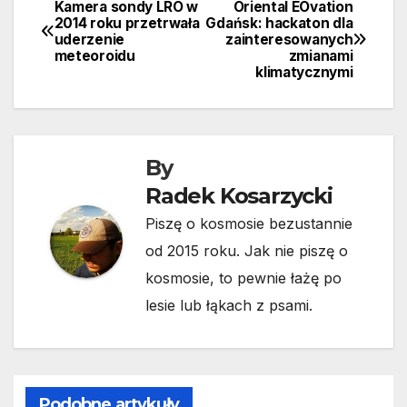
Kamera sondy LRO w
Oriental EOvation
Nawigacja
2014 roku przetrwała
Gdańsk: hackaton dla
uderzenie
zainteresowanych
wpisu
meteoroidu
zmianami
klimatycznymi
By
Radek Kosarzycki
Piszę o kosmosie bezustannie
od 2015 roku. Jak nie piszę o
kosmosie, to pewnie łażę po
lesie lub łąkach z psami.
Podobne artykuły