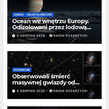
JOWISZ
UKŁAD SŁONECZNY
Ocean we wnętrzu Europy.
Odizolowani przez lodową
barierę
6 SIERPNIA 2026
RADEK KOSARZYCKI
SUPERNOWE
Obserwowali śmierć
masywnej gwiazdy od
samego początku. Niezwykle
6 SIERPNIA 2026
RADEK KOSARZYCKI
cenne dane