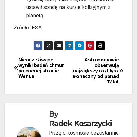
ustawił sondę na kursie kolizyjnym z
planetą.
Źródło: ESA
Nieoczekiwane
Astronomowie
Nawigacja
wyniki badań chmur
obserwują
po nocnej stronie
największy rozbłysk
wpisu
Wenus
słoneczny od ponad
12 lat
By
Radek Kosarzycki
Piszę o kosmosie bezustannie