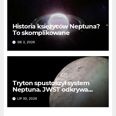
Historia księżyców Neptuna?
To skomplikowane
SIE 3, 2026
Tryton spustoszył system
Neptuna. JWST odkrywa
ślady kosmicznej katastrofy i
LIP 30, 2026
zaginionego lodu