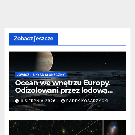
Zobacz jeszcze
JOWISZ
UKŁAD SŁONECZNY
Ocean we wnętrzu Europy.
Odizolowani przez lodową
barierę
6 SIERPNIA 2026
RADEK KOSARZYCKI