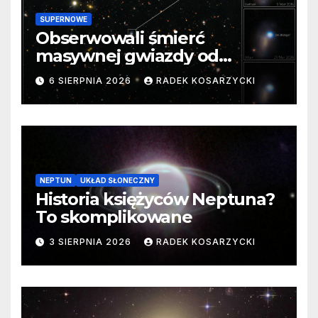
SUPERNOWE
Obserwowali śmierć
masywnej gwiazdy od
samego początku. Niezwykle
6 SIERPNIA 2026
RADEK KOSARZYCKI
cenne dane
NEPTUN
UKŁAD SŁONECZNY
Historia księżyców Neptuna?
To skomplikowane
3 SIERPNIA 2026
RADEK KOSARZYCKI