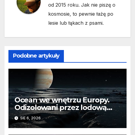
od 2015 roku. Jak nie piszę o
kosmosie, to pewnie łażę po
lesie lub łąkach z psami.
Podobne artykuły
Ocean we wnętrzu Europy.
Odizolowani przez lodową
barierę
SIE 6, 2026