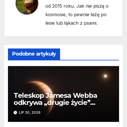
od 2015 roku. Jak nie piszę o
kosmosie, to pewnie łażę po
lesie lub łąkach z psami.
Podobne artykuły
Teleskop Jamesa Webba
odkrywa „drugie życie”
planety krążącej wokół
LIP 30, 2026
martwej gwiazdy