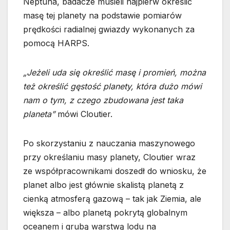
Neptuna, badacze musieli najpierw określić
masę tej planety na podstawie pomiarów
prędkości radialnej gwiazdy wykonanych za
pomocą HARPS.
„Jeżeli uda się określić masę i promień, można
też określić gęstość planety, która dużo mówi
nam o tym, z czego zbudowana jest taka
planeta”
mówi Cloutier.
Po skorzystaniu z nauczania maszynowego
przy określaniu masy planety, Cloutier wraz
ze współpracownikami doszedł do wniosku, że
planet albo jest głównie skalistą planetą z
cienką atmosferą gazową – tak jak Ziemia, ale
większa – albo planetą pokrytą globalnym
oceanem i grubą warstwą lodu na