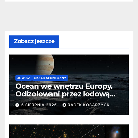
Zobacz jeszcze
JOWISZ
UKŁAD SŁONECZNY
Ocean we wnętrzu Europy.
Odizolowani przez lodową
barierę
6 SIERPNIA 2026
RADEK KOSARZYCKI