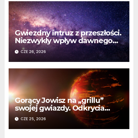
Gwiezdny intruz z przeszłości.
Niezwykły wpływ dawnego
spotkania na komety Układu
CZE 26, 2026
Słonecznego
Gorący Jowisz na „grillu”
swojej gwiazdy. Odkrycia
Teleskopu Webba o HD
CZE 25, 2026
80606 b