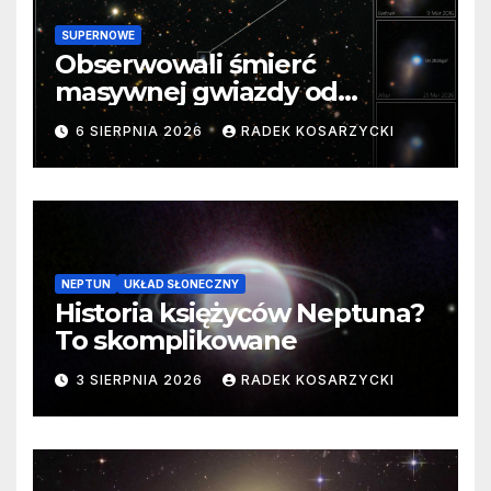
SUPERNOWE
Obserwowali śmierć
masywnej gwiazdy od
samego początku. Niezwykle
6 SIERPNIA 2026
RADEK KOSARZYCKI
cenne dane
NEPTUN
UKŁAD SŁONECZNY
Historia księżyców Neptuna?
To skomplikowane
3 SIERPNIA 2026
RADEK KOSARZYCKI