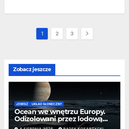
Stronicowanie
1
2
3
wpisów
Zobacz jeszcze
JOWISZ
UKŁAD SŁONECZNY
Ocean we wnętrzu Europy.
Odizolowani przez lodową
barierę
6 SIERPNIA 2026
RADEK KOSARZYCKI