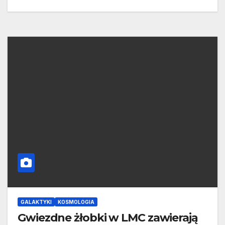
GALAKTYKI
KOSMOLOGIA
Gwiezdne żłobki w LMC zawierają