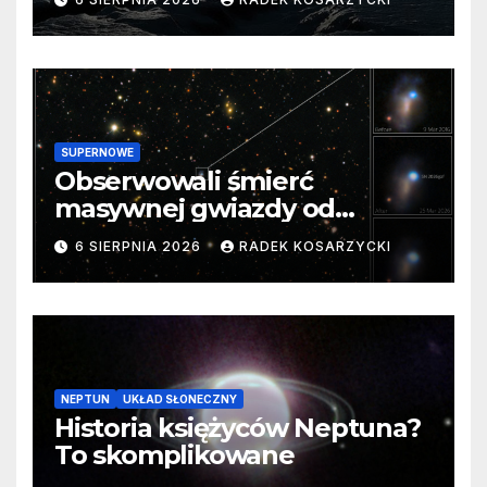
SUPERNOWE
Obserwowali śmierć
masywnej gwiazdy od
samego początku. Niezwykle
6 SIERPNIA 2026
RADEK KOSARZYCKI
cenne dane
NEPTUN
UKŁAD SŁONECZNY
Historia księżyców Neptuna?
To skomplikowane