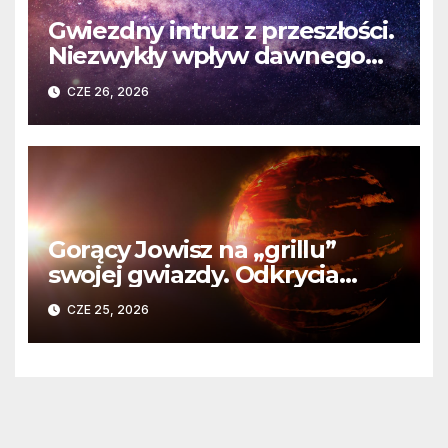
Gwiezdny intruz z przeszłości.
Niezwykły wpływ dawnego
spotkania na komety Układu
CZE 26, 2026
Słonecznego
Gorący Jowisz na „grillu”
swojej gwiazdy. Odkrycia
Teleskopu Webba o HD
CZE 25, 2026
80606 b