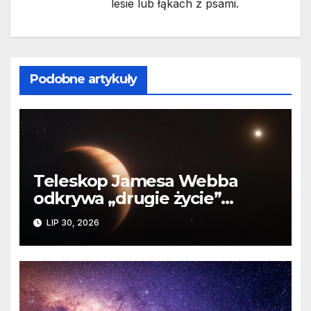
lesie lub łąkach z psami.
Podobne artykuły
Teleskop Jamesa Webba
odkrywa „drugie życie”
planety krążącej wokół
LIP 30, 2026
martwej gwiazdy