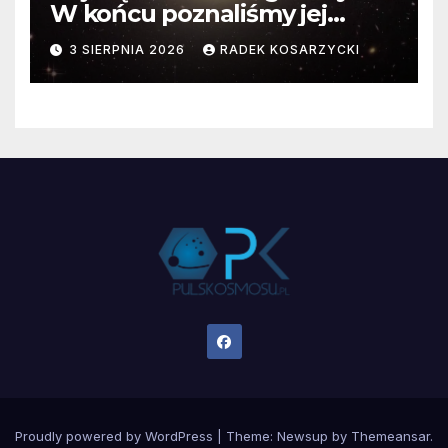
W końcu poznaliśmy jej
faktyczne wymiary
3 SIERPNIA 2026
RADEK KOSARZYCKI
Proudly powered by WordPress
|
Theme:
Newsup
by
Themeansar
.