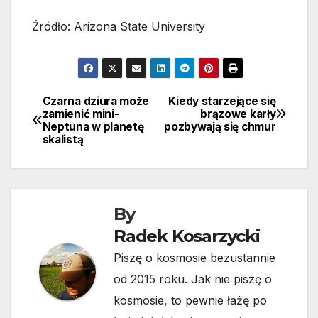
Źródło: Arizona State University
Czarna dziura może
Kiedy starzejące się
Nawigacja
zamienić mini-
brązowe karły
Neptuna w planetę
pozbywają się chmur
wpisu
skalistą
By
Radek Kosarzycki
Piszę o kosmosie bezustannie
od 2015 roku. Jak nie piszę o
kosmosie, to pewnie łażę po