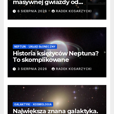
masywnej gwiazdy od
samego początku. Niezwykle
6 SIERPNIA 2026
RADEK KOSARZYCKI
cenne dane
NEPTUN
UKŁAD SŁONECZNY
Historia księżyców Neptuna?
To skomplikowane
3 SIERPNIA 2026
RADEK KOSARZYCKI
GALAKTYKI
KOSMOLOGIA
Największa znana galaktyka.