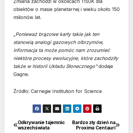
Zmiana zachodzi w okolicach 1150K dla
obiektów o masie planetarnej i wieku około 150
milionów lat.
„Ponieważ brązowe karły takie jak ten
stanowią analogi gazowych olbrzymów,
informacja ta może pomóc nam zrozumieć
niektóre procesy ewolucyjne, które zachodziły
także w historii Układu Słonecznego”
dodaje
Gagne.
Źródło: Carnegie Institution for Science
Odkrywanie tajemnic
Bardzo zły dzień na
Nawigacja
wszechświata
Proxima Centauri