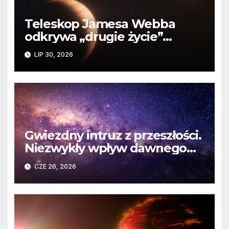
Teleskop Jamesa Webba
odkrywa „drugie życie”
planety krążącej wokół
LIP 30, 2026
martwej gwiazdy
Gwiezdny intruz z przeszłości.
Niezwykły wpływ dawnego
spotkania na komety Układu
CZE 26, 2026
Słonecznego