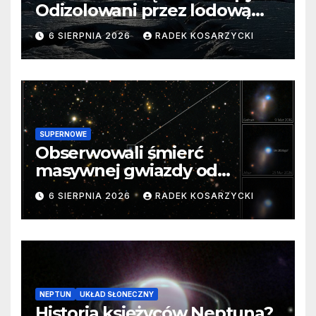
Odizolowani przez lodową
barierę
6 SIERPNIA 2026
RADEK KOSARZYCKI
SUPERNOWE
Obserwowali śmierć
masywnej gwiazdy od
samego początku. Niezwykle
6 SIERPNIA 2026
RADEK KOSARZYCKI
cenne dane
NEPTUN
UKŁAD SŁONECZNY
Historia księżyców Neptuna?