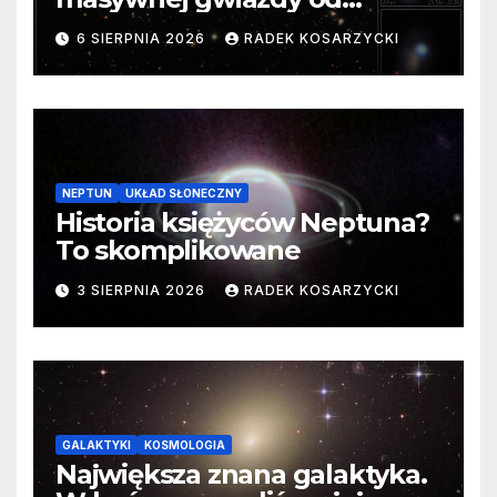
samego początku. Niezwykle
6 SIERPNIA 2026
RADEK KOSARZYCKI
cenne dane
NEPTUN
UKŁAD SŁONECZNY
Historia księżyców Neptuna?
To skomplikowane
3 SIERPNIA 2026
RADEK KOSARZYCKI
GALAKTYKI
KOSMOLOGIA
Największa znana galaktyka.