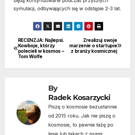
będą kontynuowane podczas przyszłych
symulacji, odbywających się w odstępie 2-3 lat.
RECENZJA: Najlepsi.
Zrealizuj swoje
Nawigacja
Kowboje, którzy
marzenie o startupie
polecieli w kosmos –
z branży kosmicznej
wpisu
Tom Wolfe
By
Radek Kosarzycki
Piszę o kosmosie bezustannie
od 2015 roku. Jak nie piszę o
kosmosie, to pewnie łażę po
lesie lub łąkach z psami.