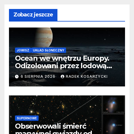
Zobacz jeszcze
JOWISZ
UKŁAD SŁONECZNY
Ocean we wnętrzu Europy.
Odizolowani przez lodową
barierę
6 SIERPNIA 2026
RADEK KOSARZYCKI
SUPERNOWE
Obserwowali śmierć
masywnej gwiazdy od