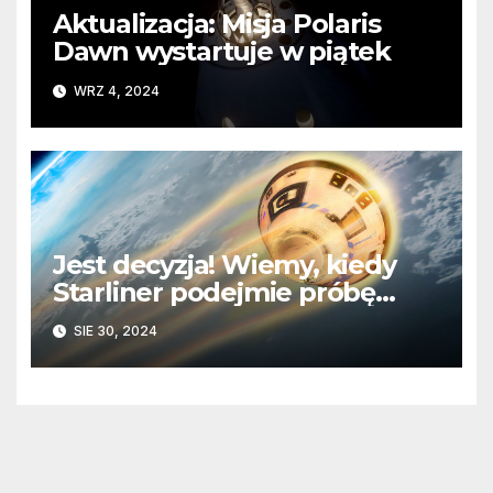
Aktualizacja: Misja Polaris
Dawn wystartuje w piątek
WRZ 4, 2024
Jest decyzja! Wiemy, kiedy
Starliner podejmie próbę
powrotu na Ziemię
SIE 30, 2024