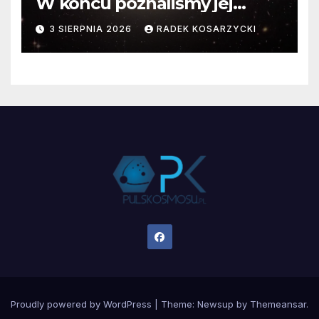
W końcu poznaliśmy jej
faktyczne wymiary
3 SIERPNIA 2026
RADEK KOSARZYCKI
Proudly powered by WordPress
|
Theme:
Newsup
by
Themeansar
.