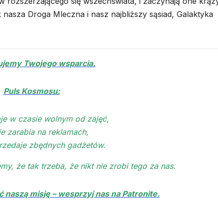
 rozszerzającego się wszechświata, i zaczynają one krąż
 nasza Droga Mleczna i nasz najbliższy sąsiad, Galaktyka
ujemy Twojego wsparcia.
Puls Kosmosu:
je w czasie wolnym od zajęć,
ie zarabia na reklamach,
przedaje zbędnych gadżetów.
, że tak trzeba, że nikt nie zrobi tego za nas.
naszą misję – wesprzyj nas na Patronite.