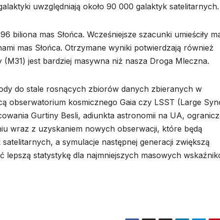
laktyki uwzględniają około 90 000 galaktyk satelitarnych.
0,96 biliona mas Słońca. Wcześniejsze szacunki umieściły m
ionami mas Słońca. Otrzymane wyniki potwierdzają również
 (M31) jest bardziej masywna niż nasza Droga Mleczna.
tody do stale rosnących zbiorów danych zbieranych w
ą obserwatorium kosmicznego Gaia czy LSST (Large Syn
owania Gurtiny Besli, adiunkta astronomii na UA, ogranicz
niu wraz z uzyskaniem nowych obserwacji, które będą
 satelitarnych, a symulacje następnej generacji zwiększą
 lepszą statystykę dla najmniejszych masowych wskaźnik