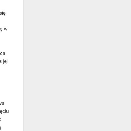
się
ię w
aca
 jej
wa
ęciu
z
ą