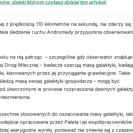
ów, dzięki którym czytasz dzisiaj ten artykuł.
j z prędkością 110 kilometrów na sekundę, nie zderzy się 
 Patela śledzenie ruchu Andromedy przypomina obserwowan
stu na nią patrząc – szczególnie gdy obserwator znajduje 
zej Drogi Mlecznej – badacze szacują masę galaktyki, badaj
ki, kierowanych przez jej przyciąganie grawitacyjne. Takie
śledzą masę swojej galaktyki-gospodarza – mogą być
wiazd utworzonymi w procesie rozpraszania dawnych galakty
 niezmienione.
zechnie stosowanych do oszacowania masy galaktyki, tak
podejście opracowane przez Patela i jej współpracowników
ziej wiarygodne wyniki, ponieważ nie zmienia się z czasem