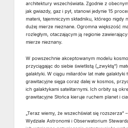
architektury wszechświata. Zgodnie z obecnym
jak gwiazdy, gaz i pył, stanowi jedynie 15 proc
materii, tajemniczym składniku, którego nigdy
dużej mierze nieznane. Ogromna większość masy 
rozległym, otaczającym ją regionie zawierającym 
mierze nieznany.
W powszechnie akceptowanym modelu kosmolog
przyciągając do siebie świetlistą („zwykłą”) mat
galaktyki. W ciągu miliardów lat małe galaktyki 
grawitacyjne sięga coraz dalej w kosmos, przyc
ich galaktykami satelitarnymi. Ich orbity są o
grawitacyjne Słońca kieruje ruchem planet i c
„Teraz wiemy, że wszechświat się rozszerza” –
Wydziale Astronomii i Obserwatorium Stewarda 