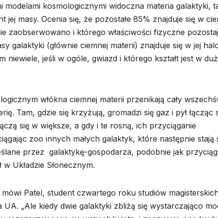
i modelami kosmologicznymi widoczna materia galaktyki, t
ent jej masy. Ocenia się, że pozostałe 85% znajduje się w ci
 nie zaobserwowano i którego właściwości fizyczne pozosta
galaktyki (głównie ciemnej materii) znajduje się w jej hal
niewiele, jeśli w ogóle, gwiazd i którego kształt jest w duż
icznym włókna ciemnej materii przenikają cały wszechśw
erię. Tam, gdzie się krzyżują, gromadzi się gaz i pył łącząc 
łączą się w większe, a gdy i te rosną, ich przyciąganie
iągając zoo innych małych galaktyk, które następnie stają 
kreślane przez galaktykę-gospodarza, podobnie jak przyciąg
iał w Układzie Słonecznym.
 mówi Patel, student czwartego roku studiów magisterskic
UA. „Ale kiedy dwie galaktyki zbliżą się wystarczająco m