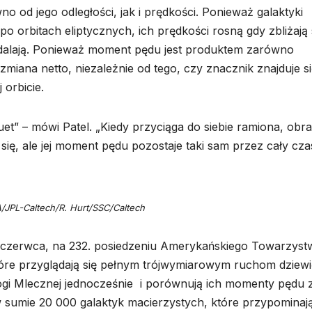
 od jego odległości, jak i prędkości. Ponieważ galaktyki
po orbitach eliptycznych, ich prędkości rosną gdy zbliżają 
ę oddalają. Ponieważ moment pędu jest produktem zarówno
 zmiana netto, niezależnie od tego, czy znacznik znajduje s
 orbicie.
et” – mówi Patel. „Kiedy przyciąga do siebie ramiona, obr
 się, ale jej moment pędu pozostaje taki sam przez cały czas
/JPL-Caltech/R. Hurt/SSC/Caltech
7 czerwca, na 232. posiedzeniu Amerykańskiego Towarzyst
óre przyglądają się pełnym trójwymiarowym ruchom dziewi
ogi Mlecznej jednocześnie i porównują ich momenty pędu 
umie 20 000 galaktyk macierzystych, które przypominaj