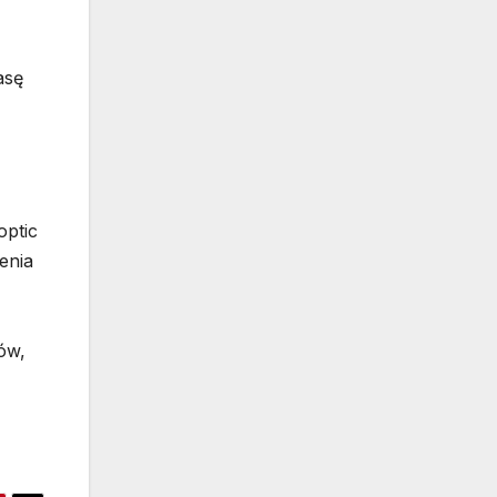
asę
optic
enia
ów,