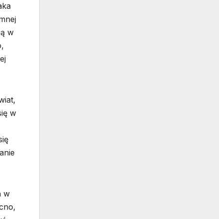
aka
emnej
ją w
o,
ej
iat,
się w
się
anie
h w
ocno,