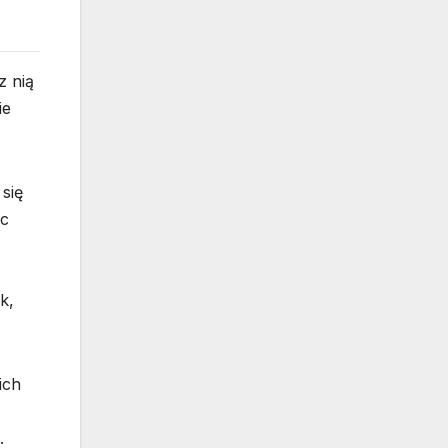
z nią
ie
się
ąc
k,
ich
.