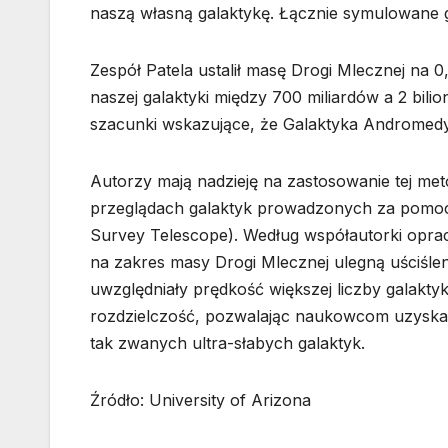
naszą własną galaktykę. Łącznie symulowane ga
Zespół Patela ustalił masę Drogi Mlecznej na 
naszej galaktyki między 700 miliardów a 2 bil
szacunki wskazujące, że Galaktyka Andromedy
Autorzy mają nadzieję na zastosowanie tej me
przeglądach galaktyk prowadzonych za pomoc
Survey Telescope). Według współautorki oprac
na zakres masy Drogi Mlecznej ulegną uściśle
uwzględniały prędkość większej liczby galaktyk
rozdzielczość, pozwalając naukowcom uzyskać
tak zwanych ultra-słabych galaktyk.
Źródło: University of Arizona