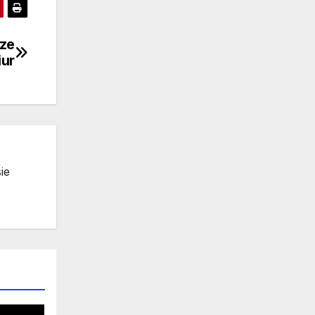
sze
iur
ie