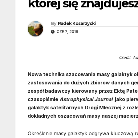
której się znajdujes
By
Radek Kosarzycki
CZE 7, 2018
Credit: A
Nowa technika szacowania masy galaktyk ob
zastosowania do dużych zbiorów danych gen
zespół badawczy kierowany przez Ektę Patel 
czasopiśmie
Astrophysical Journal
jako pier
galaktyk satelitarnych Drogi Mlecznej z ro
dokładnych oszacowań masy naszej macierzy
Określenie masy galaktyk odgrywa kluczową 