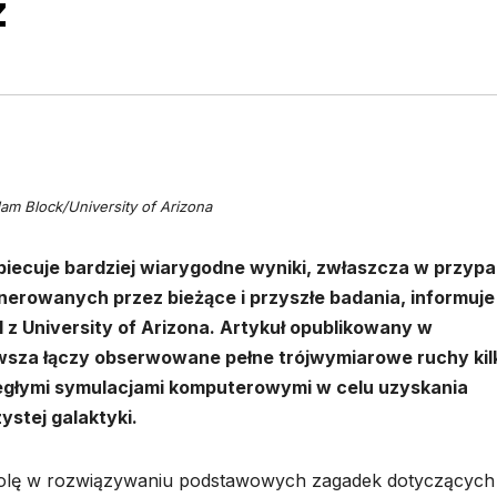
z
dam Block/University of Arizona
iecuje bardziej wiarygodne wyniki, zwłaszcza w przyp
erowanych przez bieżące i przyszłe badania, informuje
z University of Arizona. Artykuł opublikowany w
wsza łączy obserwowane pełne trójwymiarowe ruchy kil
zległymi symulacjami komputerowymi w celu uzyskania
stej galaktyki.
rolę w rozwiązywaniu podstawowych zagadek dotyczących