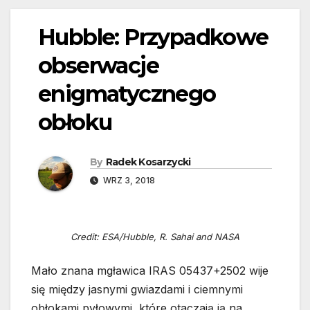
Hubble: Przypadkowe
obserwacje
enigmatycznego
obłoku
By
Radek Kosarzycki
WRZ 3, 2018
Credit: ESA/Hubble, R. Sahai and NASA
Mało znana mgławica IRAS 05437+2502 wije
się między jasnymi gwiazdami i ciemnymi
obłokami pyłowymi, które otaczają ją na