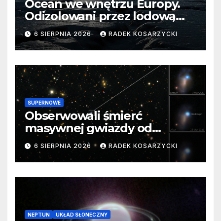
Ocean we wnętrzu Europy.
Odizolowani przez lodową
barierę
6 SIERPNIA 2026
RADEK KOSARZYCKI
SUPERNOWE
Obserwowali śmierć
masywnej gwiazdy od
samego początku. Niezwykle
6 SIERPNIA 2026
RADEK KOSARZYCKI
cenne dane
NEPTUN
UKŁAD SŁONECZNY