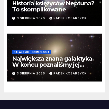
Historia księżyców Neptuna?
To skomplikowane
3 SIERPNIA 2026
RADEK KOSARZYCKI
GALAKTYKI
KOSMOLOGIA
Największa znana galaktyka.
W końcu poznaliśmy jej
faktyczne wymiary
3 SIERPNIA 2026
RADEK KOSARZYCKI