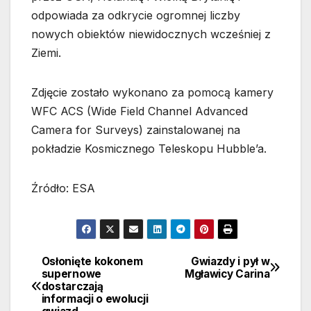
odpowiada za odkrycie ogromnej liczby
nowych obiektów niewidocznych wcześniej z
Ziemi.
Zdjęcie zostało wykonano za pomocą kamery
WFC ACS (Wide Field Channel Advanced
Camera for Surveys) zainstalowanej na
pokładzie Kosmicznego Teleskopu Hubble’a.
Źródło: ESA
Osłonięte kokonem
Gwiazdy i pył w
Nawigacja
supernowe
Mgławicy Carina
dostarczają
wpisu
informacji o ewolucji