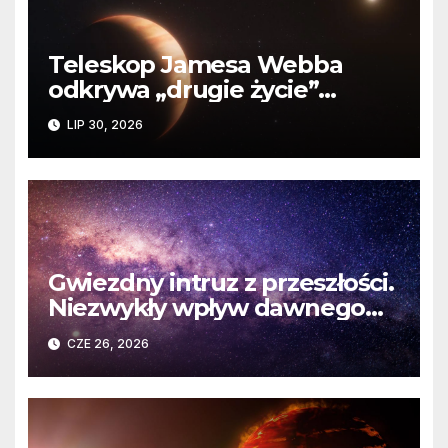
Teleskop Jamesa Webba
odkrywa „drugie życie”
planety krążącej wokół
LIP 30, 2026
martwej gwiazdy
Gwiezdny intruz z przeszłości.
Niezwykły wpływ dawnego
spotkania na komety Układu
CZE 26, 2026
Słonecznego