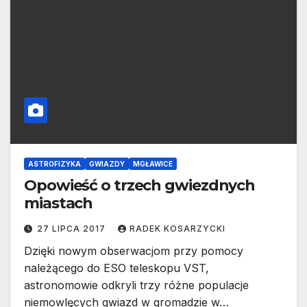
ASTROFIZYKA
GWIAZDY
MGŁAWICE
Opowieść o trzech gwiezdnych
miastach
27 LIPCA 2017
RADEK KOSARZYCKI
Dzięki nowym obserwacjom przy pomocy
należącego do ESO teleskopu VST,
astronomowie odkryli trzy różne populacje
niemowlęcych gwiazd w gromadzie w…