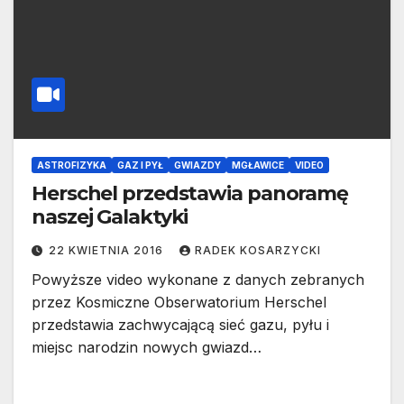
ASTROFIZYKA
GAZ I PYŁ
GWIAZDY
MGŁAWICE
VIDEO
Herschel przedstawia panoramę
naszej Galaktyki
22 KWIETNIA 2016
RADEK KOSARZYCKI
Powyższe video wykonane z danych zebranych
przez Kosmiczne Obserwatorium Herschel
przedstawia zachwycającą sieć gazu, pyłu i
miejsc narodzin nowych gwiazd…