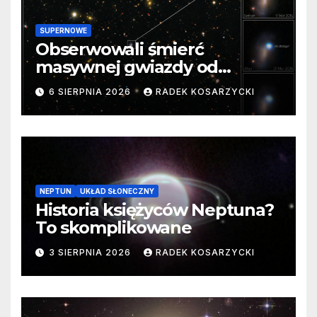
SUPERNOWE
Obserwowali śmierć
masywnej gwiazdy od
samego początku. Niezwykle
6 SIERPNIA 2026
RADEK KOSARZYCKI
cenne dane
NEPTUN
UKŁAD SŁONECZNY
Historia księżyców Neptuna?
To skomplikowane
3 SIERPNIA 2026
RADEK KOSARZYCKI