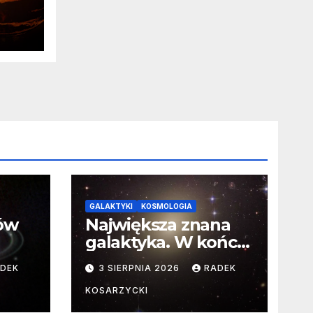
ia
a o
GALAKTYKI
KOSMOLOGIA
ców
Największa znana
galaktyka. W końcu
poznaliśmy jej
DEK
3 SIERPNIA 2026
RADEK
faktyczne wymiary
KOSARZYCKI