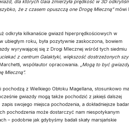
wiazd, dla których Gaia zmierzyła prędkość w 3D odkryliś
e szybko, że z czasem opuszczą one Drogę Mleczną”
mówi 
uż odkryła kilkanaście gwiazd hiperprędkościowych w
 w ubiegłym roku, była pozytywnie zaskoczona, bowiem
iazdy wyrywającej się z Drogi Mlecznej wśród tych siedmiu
uciekać z centrum Galaktyki, większość dostrzeżonych szy
archetti, współautor opracowania.
„Mogą to być gwiazdy
gę Mleczną”.
ki pochodzą z Wielkiego Obłoku Magellana, stosunkowo ma
ocześnie gwiazdy mogą także pochodzić z jakiejś dalszej
ie zapis swojego miejsca pochodzenia, a dokładniejsze bada
sce ich pochodzenia może dostarczyć nam niespotykanym
ach – podobnie jak gdybyśmy badali skały marsjańskie