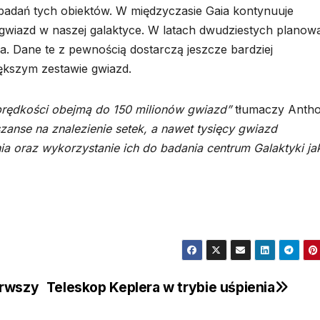
badań tych obiektów. W międzyczasie Gaia kontynuuje
gwiazd w naszej galaktyce. W latach dwudziestych planow
ia. Dane te z pewnością dostarczą jeszcze bardziej
iększym zestawie gwiazd.
prędkości obejmą do 150 milionów gwiazd”
tłumaczy Anth
zanse na znalezienie setek, a nawet tysięcy gwiazd
 oraz wykorzystanie ich do badania centrum Galaktyki jak
erwszy
Teleskop Keplera w trybie uśpienia