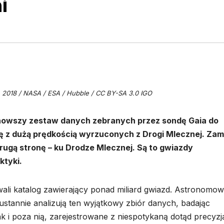
i
al. 2018 / NASA / ESA / Hubble / CC BY-SA 3.0 IGO
jnowszy zestaw danych zebranych przez sondę Gaia do
ę z dużą prędkością wyrzuconych z Drogi Mlecznej. Zam
ugą stronę – ku Drodze Mlecznej. Są to gwiazdy
ktyki.
wali katalog zawierający ponad miliard gwiazd. Astronomow
zustannie analizują ten wyjątkowy zbiór danych, badając
ak i poza nią, zarejestrowane z niespotykaną dotąd precyzj