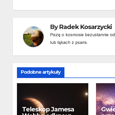
wpisu
By
Radek Kosarzycki
Piszę o kosmosie bezustannie od 
lub łąkach z psami.
Podobne artykuły
Teleskop Jamesa
Gwie