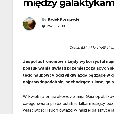
między galaktykam
By
Radek Kosarzycki
PAŹ 3, 2018
Credit: ESA / Marchetti et 
Zespół astronomów z Lejdy wykorzystał na
poszukiwania gwiazd przemieszczających si
tego naukowcy odkryli gwiazdy pędzące w dr
najprawdopodobniej pochodzące z innej gala
W kwietniu br. naukowcy z misji Gaia opubliko
całego świata przez ostatnie kilka miesięcy be
właściwości i ruch gwiazd w naszej galaktyce j