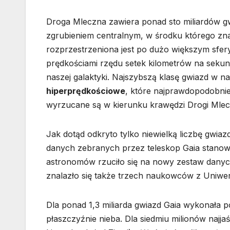
Droga Mleczna zawiera ponad sto miliardów gw
zgrubieniem centralnym, w środku którego zna
rozprzestrzeniona jest po dużo większym sfer
prędkościami rzędu setek kilometrów na sekun
naszej galaktyki. Najszybszą klasę gwiazd w n
hiperprędkościowe
, które najprawdopodobnie
wyrzucane są w kierunku krawędzi Drogi Mleczn
Jak dotąd odkryto tylko niewielką liczbę gwia
danych zebranych przez teleskop Gaia stanowi
astronomów rzuciło się na nowy zestaw dany
znalazło się także trzech naukowców z Uniwers
Dla ponad 1,3 miliarda gwiazd Gaia wykonała
płaszczyźnie nieba. Dla siedmiu milionów najja