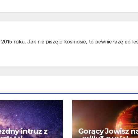
2015 roku. Jak nie piszę o kosmosie, to pewnie łażę po les
zdny intruz z
Gorący Jowisz n