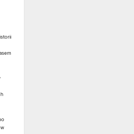
torii
zasem
w
ch
po
(w