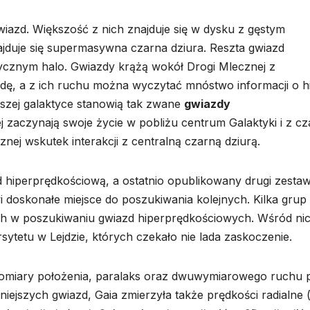
iazd. Większość z nich znajduje się w dysku z gęstym
jduje się supermasywna czarna dziura. Reszta gwiazd
ycznym halo. Gwiazdy krążą wokół Drogi Mlecznej z
dę, a z ich ruchu można wyczytać mnóstwo informacji o his
aszej galaktyce stanowią tak zwane
gwiazdy
j zaczynają swoje życie w pobliżu centrum Galaktyki i z c
ej wskutek interakcji z centralną czarną dziurą.
zd hiperprędkościową, a ostatnio opublikowany drugi zesta
 doskonałe miejsce do poszukiwania kolejnych. Kilka grup
ch w poszukiwaniu gwiazd hiperprędkościowych. Wśród ni
ytetu w Lejdzie, których czekało nie lada zaskoczenie.
 pomiary położenia, paralaks oraz dwuwymiarowego ruchu 
śniejszych gwiazd, Gaia zmierzyła także prędkości radialne 