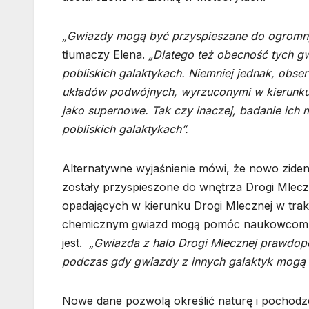
„Gwiazdy mogą być przyspieszane do ogromny
tłumaczy Elena.
„Dlatego też obecność tych gw
pobliskich galaktykach. Niemniej jednak, ob
układów podwójnych, wyrzuconymi w kierunku
jako supernowe. Tak czy inaczej, badanie ic
pobliskich galaktykach”.
Alternatywne wyjaśnienie mówi, że nowo zident
zostały przyspieszone do wnętrza Drogi Mleczn
opadających w kierunku Drogi Mlecznej w trakc
chemicznym gwiazd mogą pomóc naukowcom os
jest.
„Gwiazda z halo Drogi Mlecznej prawdopo
podczas gdy gwiazdy z innych galaktyk mogą 
Nowe dane pozwolą określić naturę i pochodze