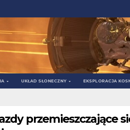
IA
UKŁAD SŁONECZNY
EKSPLORACJA KOS
azdy przemieszczające si