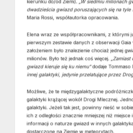
kierunku do/od Ziemi).
„W siedmiu milionach g
dwadzieścia gwiazd poruszających się na tyl
Maria Rossi, współautorka opracowania.
Elena wraz ze współpracownikami, z którymi j
pierwszym zestawie danych z obserwacji Gaia
założeniem było znalezienie chociaż jednej gw
milionów. Było też jednak coś więcej.
„Zamiast 
gwiazd kieruje się ku niemu”
dodaje Tommaso M
innej galaktyki, jedynie przelatujące przez Dro
Możliwe, że te międzygalaktyczne podróżnicz
galaktyki krążącej wokół Drogi Mlecznej. Jedn
galaktyki. Jeżeli tak jest, powinny nieść w sob
ich z odległości znacznie mniejszej niż miej
informacji o naturze gwiazd w innych galaktyk
dostarczone na Ziemię w meteorytach.