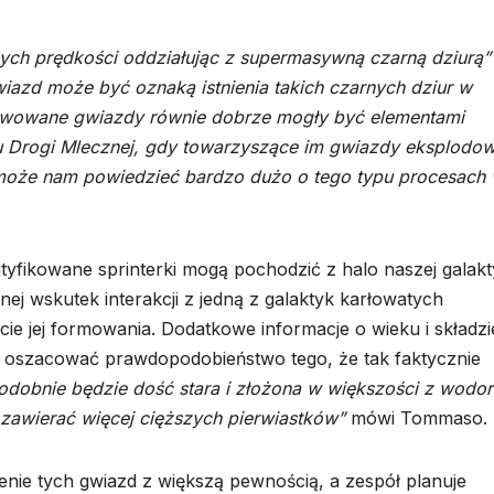
ch prędkości oddziałując z supermasywną czarną dziurą”
iazd może być oznaką istnienia takich czarnych dziur w
serwowane gwiazdy równie dobrze mogły być elementami
 Drogi Mlecznej, gdy towarzyszące im gwiazdy eksplodow
h może nam powiedzieć bardzo dużo o tego typu procesach
yfikowane sprinterki mogą pochodzić z halo naszej galakty
ej wskutek interakcji z jedną z galaktyk karłowatych
ie jej formowania. Dodatkowe informacje o wieku i składzi
zacować prawdopodobieństwo tego, że tak faktycznie
dobnie będzie dość stara i złożona w większości z wodor
zawierać więcej cięższych pierwiastków”
mówi Tommaso.
nie tych gwiazd z większą pewnością, a zespół planuje