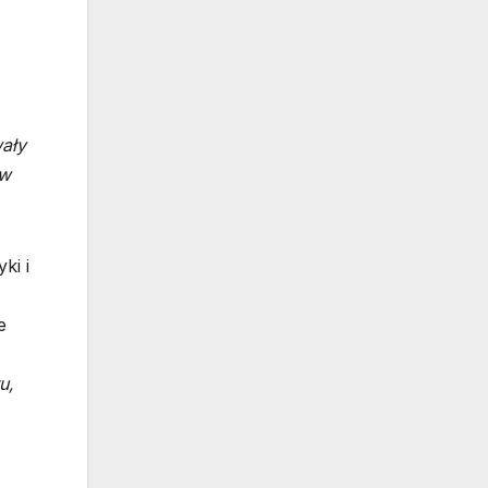
ały
 w
ki i
e
u,