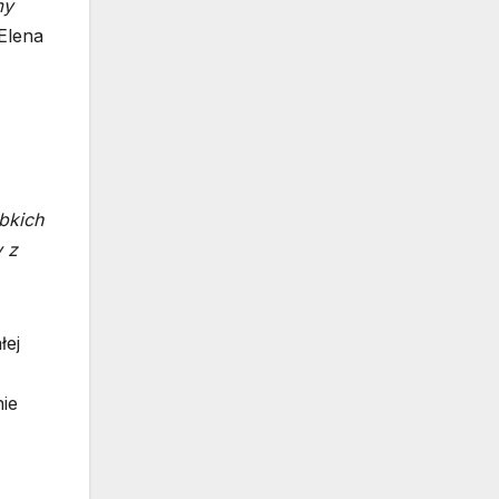
my
Elena
bkich
 z
łej
nie