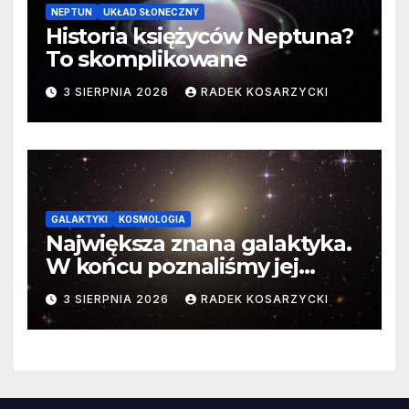
NEPTUN
UKŁAD SŁONECZNY
Historia księżyców Neptuna?
To skomplikowane
3 SIERPNIA 2026
RADEK KOSARZYCKI
GALAKTYKI
KOSMOLOGIA
Największa znana galaktyka.
W końcu poznaliśmy jej
faktyczne wymiary
3 SIERPNIA 2026
RADEK KOSARZYCKI