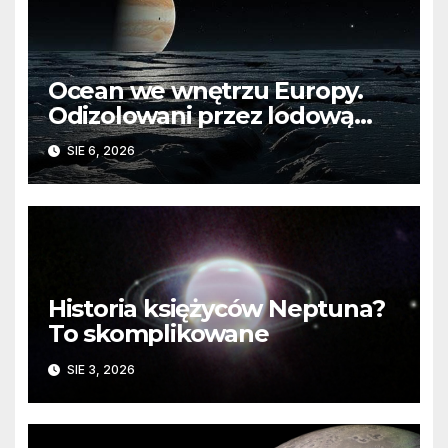
Ocean we wnętrzu Europy.
Odizolowani przez lodową
barierę
SIE 6, 2026
Historia księżyców Neptuna?
To skomplikowane
SIE 3, 2026