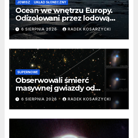
JOWISZ
UKŁAD SŁONECZNY
Ocean we wnętrzu Europy.
Odizolowani przez lodową
barierę
6 SIERPNIA 2026
RADEK KOSARZYCKI
SUPERNOWE
Obserwowali śmierć
masywnej gwiazdy od
samego początku. Niezwykle
6 SIERPNIA 2026
RADEK KOSARZYCKI
cenne dane