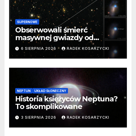
SUPERNOWE
Obserwowali śmierć
masywnej gwiazdy od
samego początku. Niezwykle
6 SIERPNIA 2026
RADEK KOSARZYCKI
cenne dane
NEPTUN
UKŁAD SŁONECZNY
Historia księżyców Neptuna?
To skomplikowane
3 SIERPNIA 2026
RADEK KOSARZYCKI