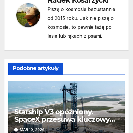
Radek Kosarzycki
Piszę o kosmosie bezustannie
od 2015 roku. Jak nie piszę o
kosmosie, to pewnie łażę po
lesie lub łąkach z psami.
Podobne artykuły
Starship V3 opóźniony.
SpaceX przesuwa kluczowy
lot
MAR 10, 2026