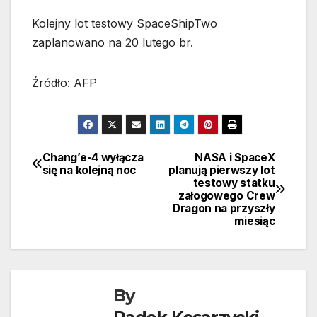
Kolejny lot testowy SpaceShipTwo
zaplanowano na 20 lutego br.
Źródło: AFP
Chang’e-4 wyłącza
NASA i SpaceX
Nawigacja
się na kolejną noc
planują pierwszy lot
testowy statku
wpisu
załogowego Crew
Dragon na przyszły
miesiąc
By