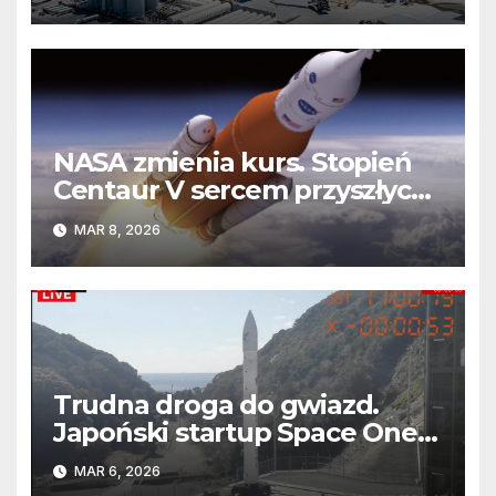
NASA zmienia kurs. Stopień
Centaur V sercem przyszłych
misji Artemis
MAR 8, 2026
Trudna droga do gwiazd.
Japoński startup Space One
po raz trzeci przegrał z
MAR 6, 2026
grawitacją