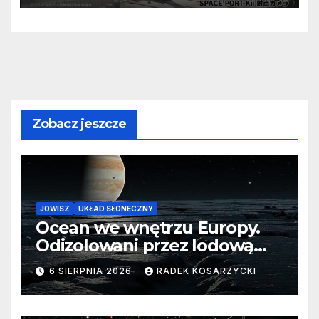
Zobacz jeszcze
JOWISZ
UKŁAD SŁONECZNY
Ocean we wnętrzu Europy.
Odizolowani przez lodową
barierę
6 SIERPNIA 2026
RADEK KOSARZYCKI