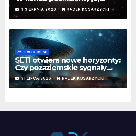
faktyczne wymiary
3 SIERPNIA 2026
RADEK KOSARZYCKI
ŻYCIE W KOSMOSIE
SETI otwiera nowe horyzonty:
Czy pozaziemskie sygnały
czekają w nieoczekiwanych
31 LIPCA 2026
RADEK KOSARZYCKI
miejscach?