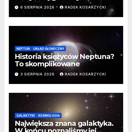
samego początku. Niezwykle
6 SIERPNIA 2026
RADEK KOSARZYCKI
cenne dane
NEPTUN
UKŁAD SŁONECZNY
Historia księżyców Neptuna?
To skomplikowane
3 SIERPNIA 2026
RADEK KOSARZYCKI
GALAKTYKI
KOSMOLOGIA
Największa znana galaktyka.
W końcu poznaliśmy jej