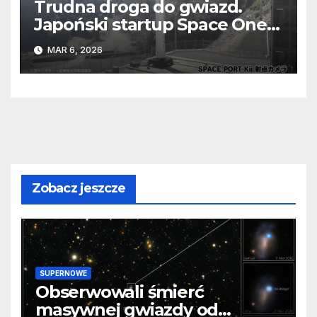
Trudna droga do gwiazd.
Japoński startup Space One
po raz trzeci przegrał z
MAR 6, 2026
grawitacją
Zobacz jeszcze
SUPERNOWE
Obserwowali śmierć
masywnej gwiazdy od