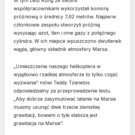
W tym celu Aung ze swoimi
współpracownikami wykorzystali komorę
próżniową o średnicy 7,62 metrów. Najpierw
członkowie zespołu stworzyli próżnię
wysysając azot, tlen i inne gazy z potężnego
cylindra. W ich miejsce wpuszczono dwutlenek
węgla, główny składnik atmosfery Marsa.
„Umieszczenie naszego helikoptera w
wyjątkowo rzadkiej atmosferze to tylko część
wyzwania” mówi Teddy Tzanetos
odpowiedzialny za przeprowadzenie testu.
„Aby dobrze zasymulować latanie na Marsie
musimy usunąć dwie trzecie ziemskiej
grawitacji, bowiem o tyle słabsza jest
grawitacja na Marsie”.