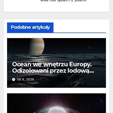
Podobne artykuły
Ocean we wnętrzu Europy.
Odizolowani przez lodową
barierę
SIE 6, 2026