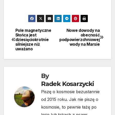
Pole magnetyczne
Nowe dowody na
Nawigacja
Słońca jest
obecność
dziesięciokrotnie
podpowierzchniowej
wpisu
silniejsze niż
wody na Marsie
uważano
By
Radek Kosarzycki
Piszę o kosmosie bezustannie
od 2015 roku. Jak nie piszę o
kosmosie, to pewnie łażę po
lesie lub łąkach z psami.