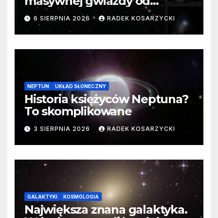
masywnej gwiazdy od
samego początku. Niezwykle
6 SIERPNIA 2026
RADEK KOSARZYCKI
cenne dane
NEPTUN
UKŁAD SŁONECZNY
Historia księżyców Neptuna?
To skomplikowane
3 SIERPNIA 2026
RADEK KOSARZYCKI
GALAKTYKI
KOSMOLOGIA
Największa znana galaktyka.