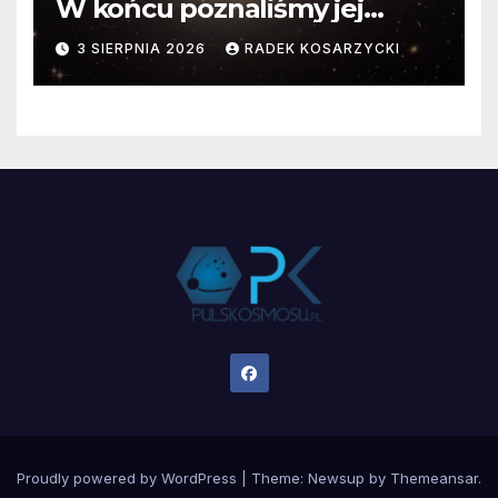
W końcu poznaliśmy jej
faktyczne wymiary
3 SIERPNIA 2026
RADEK KOSARZYCKI
Proudly powered by WordPress
|
Theme:
Newsup
by
Themeansar
.