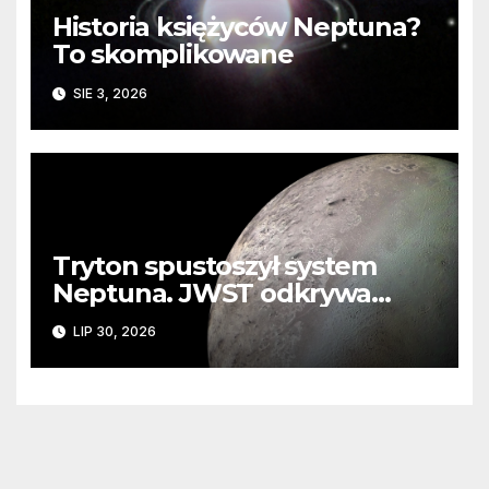
Historia księżyców Neptuna?
To skomplikowane
SIE 3, 2026
Tryton spustoszył system
Neptuna. JWST odkrywa
ślady kosmicznej katastrofy i
LIP 30, 2026
zaginionego lodu