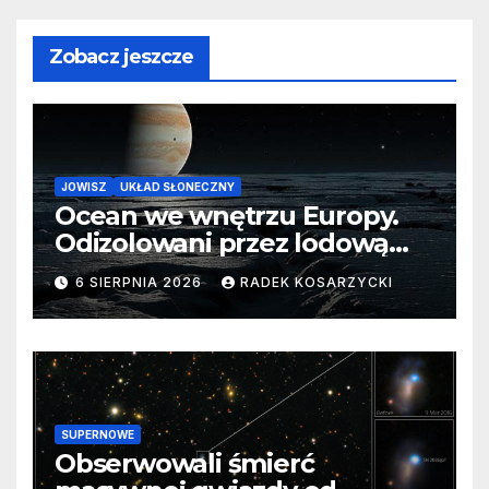
Zobacz jeszcze
JOWISZ
UKŁAD SŁONECZNY
Ocean we wnętrzu Europy.
Odizolowani przez lodową
barierę
6 SIERPNIA 2026
RADEK KOSARZYCKI
SUPERNOWE
Obserwowali śmierć