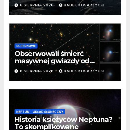
barierę
6 SIERPNIA 2026
RADEK KOSARZYCKI
SUPERNOWE
Obserwowali śmierć
masywnej gwiazdy od
samego początku. Niezwykle
6 SIERPNIA 2026
RADEK KOSARZYCKI
cenne dane
NEPTUN
UKŁAD SŁONECZNY
Historia księżyców Neptuna?
To skomplikowane