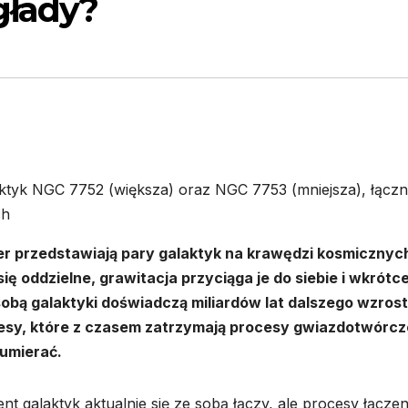
głady?
aktyk NGC 7752 (większa) oraz NGC 7753 (mniejsza), łączn
ch
er przedstawiają pary galaktyk na krawędzi kosmicznyc
ię oddzielne, grawitacja przyciąga je do siebie i wkrótc
 sobą galaktyki doświadczą miliardów lat dalszego wzrost
rocesy, które z czasem zatrzymają procesy gwiazdotwórcz
umierać.
ent galaktyk aktualnie się ze sobą łączy, ale procesy łączen