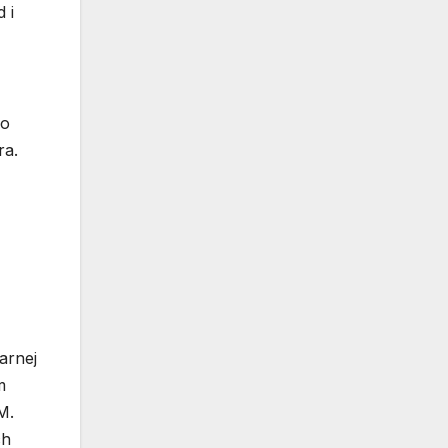
 i
po
ra.
arnej
m
M.
ch