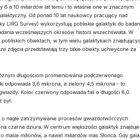
 6 a 10 miliardów lat temu i to właśnie one w znacznym
galaktyczny. Od ponad 10 lat naukowcy pracujący nad
y LIRG Survey) wykorzystują pobliskie galaktyki do badan
adania wcześniejszych okresów historii wszechświata. W
pobliskich obiektach, w tym wielu galaktykach znajdującyc
e zdjęcia przedstawiają trzy takie obiekty uchwycone za
 różnym długościom promieniowania podczerwonego
ki odpowiada 3,6 mikrona, a zielony 4,5 mikrona – to
wiazdy. Kolor czerwony odpowiada fali o długości 8,0
 pył.
 o nagłe zatrzymywanie procesów gwiazdotwórczych
ona czarna dziura. W centrum większości galaktyk znajduje 
o masie milionów, a nawet miliardów mas Słońca. Gdy gala