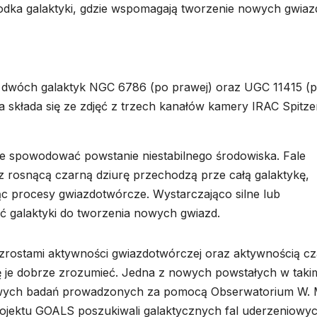
rodka galaktyki, gdzie wspomagają tworzenie nowych gwiazd
a dwóch galaktyk NGC 6786 (po prawej) oraz UGC 11415 (
a składa się ze zdjęć z trzech kanałów kamery IRAC Spitze
 spowodować powstanie niestabilnego środowiska. Fale
z rosnącą czarną dziurę przechodzą prze całą galaktykę,
jąc procesy gwiazdotwórcze. Wystarczająco silne lub
galaktyki do tworzenia nowych gwiazd.
wzrostami aktywności gwiazdotwórczej oraz aktywnością cz
się je dobrze zrozumieć. Jedna z nowych powstałych w taki
łowych badań prowadzonych za pomocą Obserwatorium W. 
ojektu GOALS poszukiwali galaktycznych fal uderzeniowy