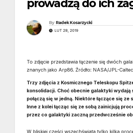
prowadzą do ich za
By
Radek Kosarzycki
LUT 28, 2019
To zdjęcie przedstawia łączenie się dwóch gal
znanych jako Arp86. Źródło: NASA/JPL-Calte
Trzy zdjęcia z Kosmicznego Teleskopu Spitz
konsolidacji. Choć obecnie galaktyki wydają s
połączą się w jedną. Niektóre łączące się ze
Inne z kolei łącząc się ze sobą zainicjują p
przez co galaktyki zaczną przedwcześnie ob
W bliskiej części wszechświata tylko kilka proc