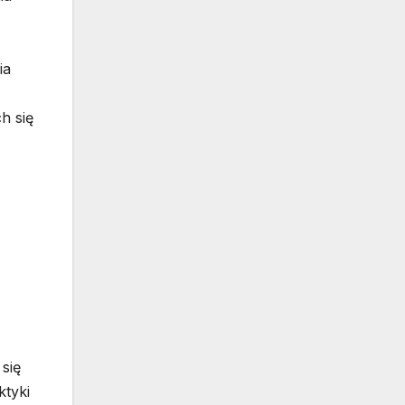
ia
h się
się
ktyki