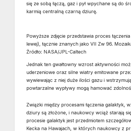
się ze sobą łączą, gaz i pył wpychane są do ś
karmią centralną czarną dziurę.
Powyższe zdjęcie przedstawia proces łączeni
lewej), łącznie znanych jako VII Zw 96. Mozaik
Źródło: NASA/JPL-Caltech
Jednak ten gwałtowny wzrost aktywności może
uderzeniowe oraz silne wiatry emitowane prze
wywiewając z niej duże ilości gazu i wstrzymu
powtarzalne wypływy mogą hamować zdolność 
Związki między procesami łączenia galaktyk, 
dziury są złożone, i naukowcy wciąż starają 
procesie galaktyk jest przedmiotem szczegó
Kecka na Hawajach, w których naukowcy z pr